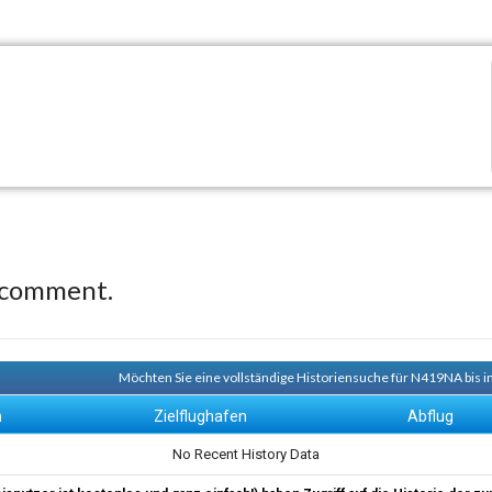
 comment.
Möchten Sie eine vollständige Historiensuche für N419NA bis i
n
Zielflughafen
Abflug
No Recent History Data