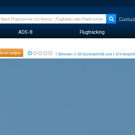
Flugnum
ADS-B
Flugtracking
eren zeigen
1
Stimmen (
1.00
Durchschnitt) und
1.314
Ansich