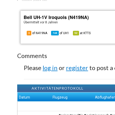
Bell UH-1V Iroquois (N419NA)
Übermittelt
vor 8 Jahren
of N419NA
of
UH1
at
KTTS
3
748
52
Comments
Please
log in
or
register
to post a
AKTIVITÄTENPROTOKOLL
Datum
Flugzeug
Abflughafe