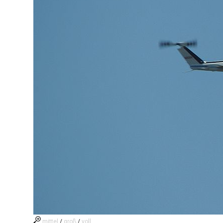
mittel
/
groß
/
voll