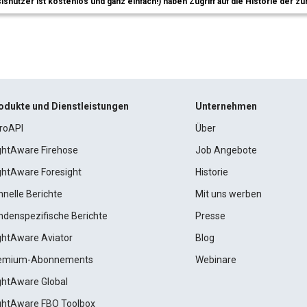
sisnutzer ist kostenlos und ganz einfach!) haben Zugriff auf die Historie der
odukte und Dienstleistungen
Unternehmen
roAPI
Über
ightAware Firehose
Job Angebote
ightAware Foresight
Historie
hnelle Berichte
Mit uns werben
ndenspezifische Berichte
Presse
ightAware Aviator
Blog
emium-Abonnements
Webinare
ightAware Global
ightAware FBO Toolbox