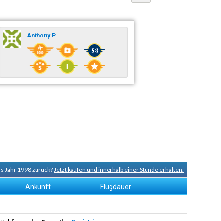
Anthony P
ns Jahr 1998 zurück?
Jetzt kaufen und innerhalb einer Stunde erhalten.
Ankunft
Flugdauer