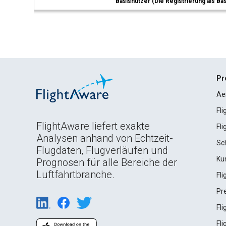
Basisnutzer (Die Registrierung als Ba
Pr
Ae
Fl
FlightAware liefert exakte
Fl
Analysen anhand von Echtzeit-
Sc
Flugdaten, Flugverläufen und
Ku
Prognosen für alle Bereiche der
Luftfahrtbranche.
Fl
Pr
Fl
Fl