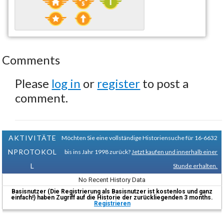
Comments
Please
log in
or
register
to post a
comment.
AKTIVITÄTE
Möchten Sie eine vollständige Historiensuche für 16-6632
NPROTOKOL
bis ins Jahr 1998 zurück?
Jetzt kaufen und innerhalb einer
L
Stunde erhalten.
No Recent History Data
Basisnutzer (Die Registrierung als Basisnutzer ist kostenlos und ganz
einfach!) haben Zugriff auf die Historie der zurückliegenden 3 months.
Registrieren