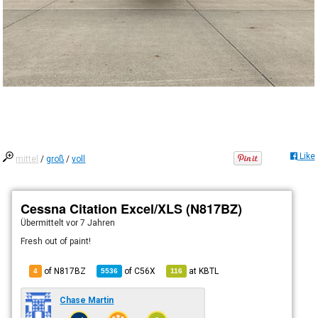
Like
mittel
/
groß
/
voll
Cessna Citation Excel/XLS (N817BZ)
Übermittelt
vor 7 Jahren
Fresh out of paint!
of N817BZ
of
C56X
at
KBTL
4
5536
116
Chase Martin