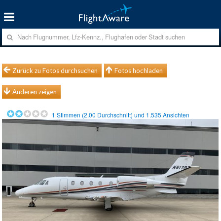
Zurück zu Fotos durchsuchen
Fotos hochladen
Anderen zeigen
1
Stimmen (
2.00
Durchschnitt) und
1.535
Ansichten