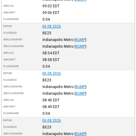
09:02
EDT
ABFLUG
09:06
EDT
ANKUNFT
0:04
FLUGDAUER
06.08.2026
DATUM
BE23
FLUGZEUG
Indianapolis Metro
(
KUMP
)
ABFLUGHAFEN
Indianapolis Metro
(
KUMP
)
ZIELFLUGHAFEN
08:54
EDT
ABFLUG
08:58
EDT
ANKUNFT
0:04
FLUGDAUER
06.08.2026
DATUM
BE23
FLUGZEUG
Indianapolis Metro
(
KUMP
)
ABFLUGHAFEN
Indianapolis Metro
(
KUMP
)
ZIELFLUGHAFEN
08:45
EDT
ABFLUG
08:49
EDT
ANKUNFT
0:04
FLUGDAUER
06.08.2026
DATUM
BE23
FLUGZEUG
Indianapolis Metro
(
KUMP
)
ABFLUGHAFEN