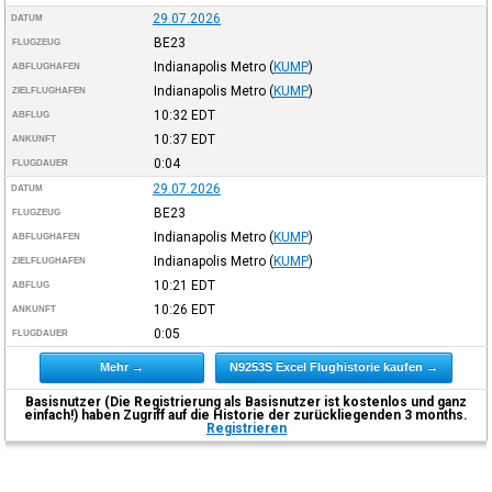
29.07.2026
DATUM
BE23
FLUGZEUG
Indianapolis Metro
(
KUMP
)
ABFLUGHAFEN
Indianapolis Metro
(
KUMP
)
ZIELFLUGHAFEN
10:32
EDT
ABFLUG
10:37
EDT
ANKUNFT
0:04
FLUGDAUER
29.07.2026
DATUM
BE23
FLUGZEUG
Indianapolis Metro
(
KUMP
)
ABFLUGHAFEN
Indianapolis Metro
(
KUMP
)
ZIELFLUGHAFEN
10:21
EDT
ABFLUG
10:26
EDT
ANKUNFT
0:05
FLUGDAUER
Mehr →
N9253S Excel Flughistorie kaufen →
Basisnutzer (Die Registrierung als Basisnutzer ist kostenlos und ganz
einfach!) haben Zugriff auf die Historie der zurückliegenden 3 months.
Registrieren