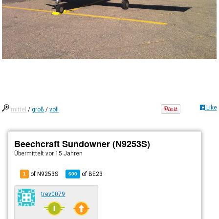
Like
mittel
/
groß
/
voll
Beechcraft Sundowner (N9253S)
Übermittelt
vor 15 Jahren
of N9253S
of
BE23
1
600
trev0079