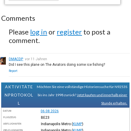
Comments
Please
log in
or
register
to post a
comment.
DMACDP
vor 11 Jahren
Did I see this plane on The Aviators doing some ice fishing?
Report
AKTIVITÄTE
Möchten Sie eine vollständige Historiensuche für N9253S
NPROTOKOL
bis ins Jahr 1998 zurück?
Jetzt kaufen und innerhalb einer
L
Stunde erhalten.
06.08.2026
DATUM
BE23
FLUGZEUG
Indianapolis Metro
(
KUMP
)
ABFLUGHAFEN
Indianapolis Metro
(
KUMP
)
ZIELFLUGHAFEN