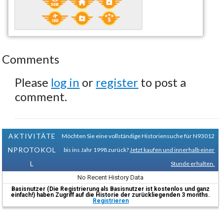
Comments
Please
log in
or
register
to post a
comment.
AKTIVITÄTE
Möchten Sie eine vollständige Historiensuche für N93012
NPROTOKOL
bis ins Jahr 1998 zurück?
Jetzt kaufen und innerhalb einer
L
Stunde erhalten.
No Recent History Data
Basisnutzer (Die Registrierung als Basisnutzer ist kostenlos und ganz
einfach!) haben Zugriff auf die Historie der zurückliegenden 3 months.
Registrieren