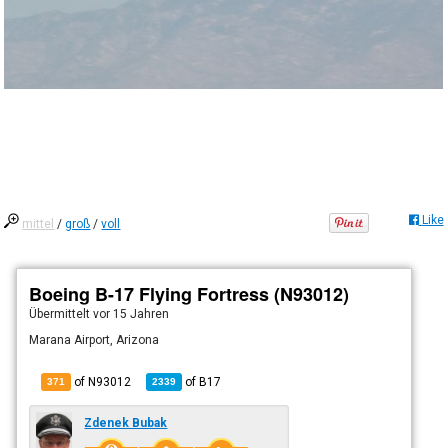
Like
mittel
/
groß
/
voll
Boeing B-17 Flying Fortress (N93012)
Übermittelt
vor 15 Jahren
Marana Airport, Arizona
of N93012
of
B17
371
2339
Zdenek Bubak