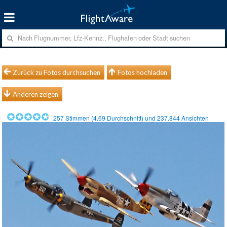
Zurück zu Fotos durchsuchen
Fotos hochladen
Anderen zeigen
257
Stimmen (
4.69
Durchschnitt) und
237.844
Ansichten