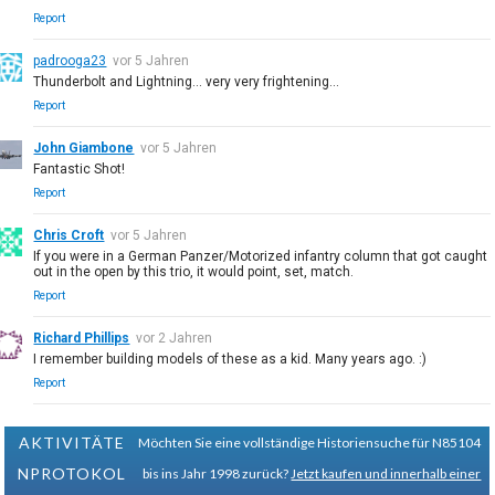
Report
padrooga23
vor 5 Jahren
Thunderbolt and Lightning... very very frightening...
Report
John Giambone
vor 5 Jahren
Fantastic Shot!
Report
Chris Croft
vor 5 Jahren
If you were in a German Panzer/Motorized infantry column that got caught
out in the open by this trio, it would point, set, match.
Report
Richard Phillips
vor 2 Jahren
I remember building models of these as a kid. Many years ago. :)
Report
AKTIVITÄTE
Möchten Sie eine vollständige Historiensuche für N85104
NPROTOKOL
bis ins Jahr 1998 zurück?
Jetzt kaufen und innerhalb einer