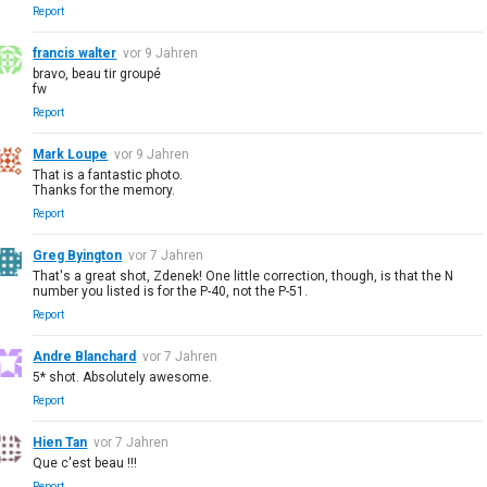
Report
francis walter
vor 9 Jahren
bravo, beau tir groupé
fw
Report
Mark Loupe
vor 9 Jahren
That is a fantastic photo.
Thanks for the memory.
Report
Greg Byington
vor 7 Jahren
That's a great shot, Zdenek! One little correction, though, is that the N
number you listed is for the P-40, not the P-51.
Report
Andre Blanchard
vor 7 Jahren
5* shot. Absolutely awesome.
Report
Hien Tan
vor 7 Jahren
Que c'est beau !!!
Report