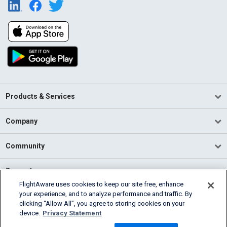
Products & Services
Company
Community
Support
FlightAware uses cookies to keep our site free, enhance
your experience, and to analyze performance and traffic. By
English (USA)
clicking “Allow All”, you agree to storing cookies on your
2026 FlightAware
device.
Privacy Statement
Terms of Use
Privacy
Cookie Settings