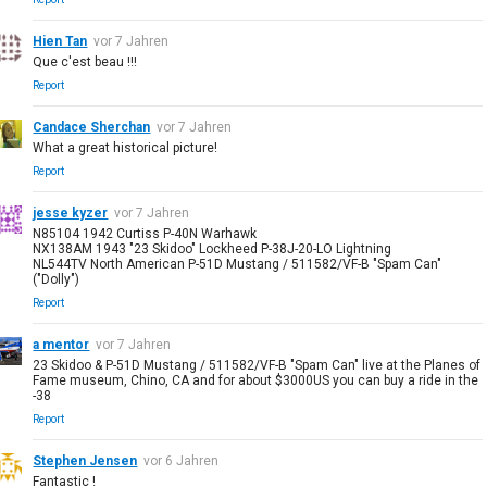
Hien Tan
vor 7 Jahren
Que c'est beau !!!
Report
Candace Sherchan
vor 7 Jahren
What a great historical picture!
Report
jesse kyzer
vor 7 Jahren
N85104 1942 Curtiss P-40N Warhawk
NX138AM 1943 "23 Skidoo" Lockheed P-38J-20-LO Lightning
NL544TV North American P-51D Mustang / 511582/VF-B "Spam Can"
("Dolly")
Report
a mentor
vor 7 Jahren
23 Skidoo & P-51D Mustang / 511582/VF-B "Spam Can" live at the Planes of
Fame museum, Chino, CA and for about $3000US you can buy a ride in the
-38
Report
Stephen Jensen
vor 6 Jahren
Fantastic !