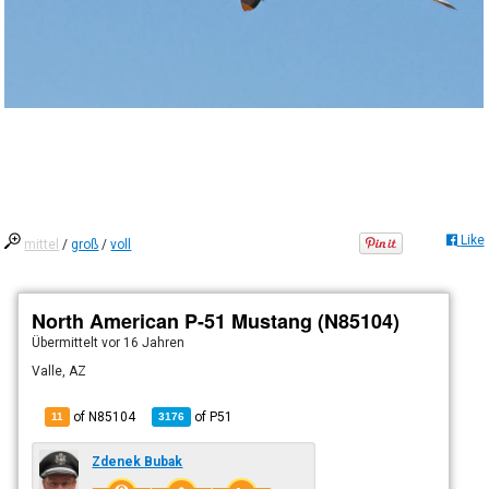
Like
mittel
/
groß
/
voll
North American P-51 Mustang (N85104)
Übermittelt
vor 16 Jahren
Valle, AZ
of N85104
of
P51
11
3176
Zdenek Bubak