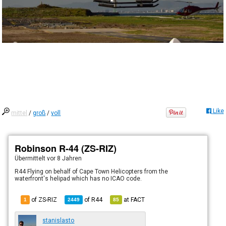
Like
mittel
/
groß
/
voll
Robinson R-44 (ZS-RIZ)
Übermittelt
vor 8 Jahren
R44 Flying on behalf of Cape Town Helicopters from the
waterfront's helipad which has no ICAO code.
of ZS-RIZ
of
R44
at
FACT
1
2449
85
stanislasto