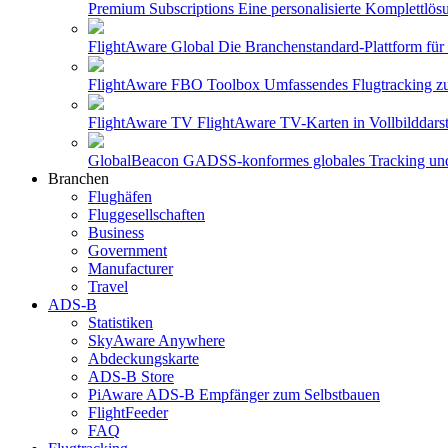
Premium Subscriptions
Eine personalisierte Komplettlö
FlightAware Global
Die Branchenstandard-Plattform für
FlightAware FBO Toolbox
Umfassendes Flugtracking z
FlightAware TV
FlightAware TV-Karten in Vollbilddars
GlobalBeacon
GADSS-konformes globales Tracking und B
Branchen
Flughäfen
Fluggesellschaften
Business
Government
Manufacturer
Travel
ADS-B
Statistiken
SkyAware Anywhere
Abdeckungskarte
ADS-B Store
PiAware ADS-B Empfänger zum Selbstbauen
FlightFeeder
FAQ