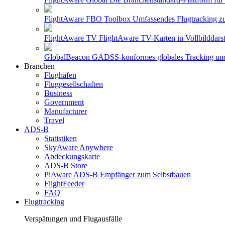
FlightAware FBO Toolbox
Umfassendes Flugtracking z
FlightAware TV
FlightAware TV-Karten in Vollbilddars
GlobalBeacon
GADSS-konformes globales Tracking und B
Branchen
Flughäfen
Fluggesellschaften
Business
Government
Manufacturer
Travel
ADS-B
Statistiken
SkyAware Anywhere
Abdeckungskarte
ADS-B Store
PiAware ADS-B Empfänger zum Selbstbauen
FlightFeeder
FAQ
Flugtracking
Verspätungen und Flugausfälle