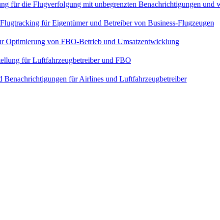
sung für die Flugverfolgung mit unbegrenzten Benachrichtigungen und 
 Flugtracking für Eigentümer und Betreiber von Business-Flugzeugen
ur Optimierung von FBO-Betrieb und Umsatzentwicklung
tellung für Luftfahrzeugbetreiber und FBO
enachrichtigungen für Airlines und Luftfahrzeugbetreiber