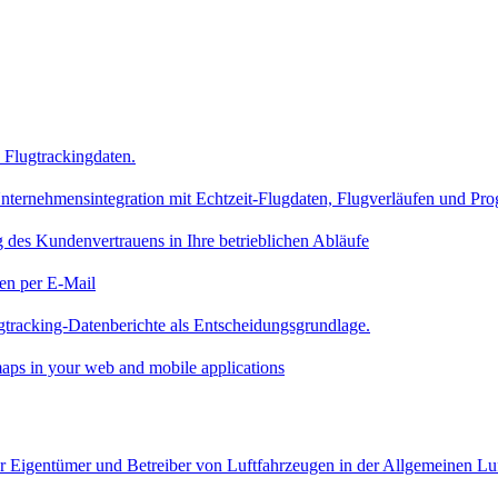
Flugtrackingdaten.
nternehmensintegration mit Echtzeit-Flugdaten, Flugverläufen und Pr
 des Kundenvertrauens in Ihre betrieblichen Abläufe
en per E-Mail
gtracking-Datenberichte als Entscheidungsgrundlage.
aps in your web and mobile applications
für Eigentümer und Betreiber von Luftfahrzeugen in der Allgemeinen Lu