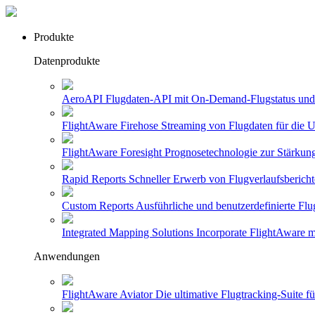
Produkte
Datenprodukte
AeroAPI
Flugdaten-API mit On-Demand-Flugstatus und 
FlightAware Firehose
Streaming von Flugdaten für die U
FlightAware Foresight
Prognosetechnologie zur Stärkung
Rapid Reports
Schneller Erwerb von Flugverlaufsbericht
Custom Reports
Ausführliche und benutzerdefinierte Flu
Integrated Mapping Solutions
Incorporate FlightAware m
Anwendungen
FlightAware Aviator
Die ultimative Flugtracking-Suite 