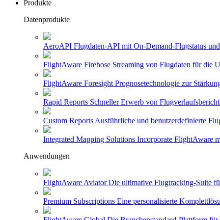
Produkte
Datenprodukte
AeroAPI
Flugdaten-API mit On-Demand-Flugstatus und 
FlightAware Firehose
Streaming von Flugdaten für die U
FlightAware Foresight
Prognosetechnologie zur Stärkung
Rapid Reports
Schneller Erwerb von Flugverlaufsbericht
Custom Reports
Ausführliche und benutzerdefinierte Flu
Integrated Mapping Solutions
Incorporate FlightAware m
Anwendungen
FlightAware Aviator
Die ultimative Flugtracking-Suite 
Premium Subscriptions
Eine personalisierte Komplettlö
FlightAware Global
Die Branchenstandard-Plattform für