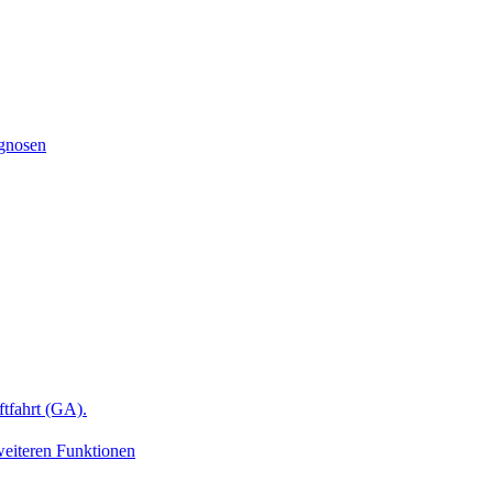
ognosen
ftfahrt (GA).
weiteren Funktionen