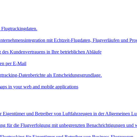
Flugtrackingdaten.
nternehmensintegration mit Echtzeit-Flugdaten, Flugverläufen und Pr
 des Kundenvertrauens in Ihre betrieblichen Abläufe
en per E-Mail
gtracking-Datenberichte als Entscheidungsgrundlage.
aps in your web and mobile applications
für Eigentümer und Betreiber von Luftfahrzeugen in der Allgemeinen Lu
sung für die Flugverfolgung mit unbegrenzten Benachrichtigungen und 
 Flugtracking für Eigentümer und Betreiber von Business-Flugzeugen