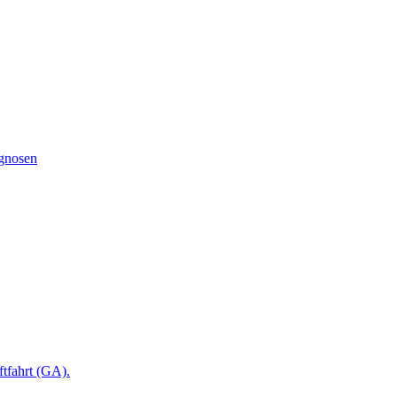
ognosen
ftfahrt (GA).