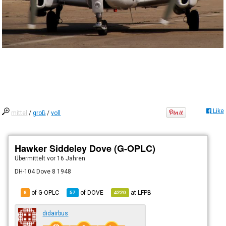
Like
mittel
/
groß
/
voll
Hawker Siddeley Dove (G-OPLC)
Übermittelt
vor 16 Jahren
DH-104 Dove 8 1948
of G-OPLC
of
DOVE
at
LFPB
6
57
4220
didairbus