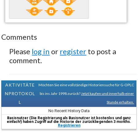
Comments
Please
log in
or
register
to post a
comment.
AKTIVITÄTE
Möchten Sie eine vollständige Historiensuche für G-OPLC
NPROTOKOL
bis ins Jahr 1998 zurück?
Jetzt kaufen und innerhalb einer
L
Stunde erhalten.
No Recent History Data
Basisnutzer (Die Registrierung als Basisnutzer ist kostenlos und ganz
einfach!) haben Zugriff auf die Historie der zurückliegenden 3 months.
Registrieren