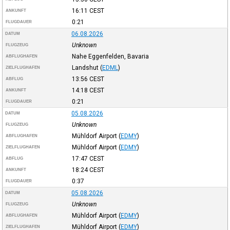
16:11
CEST
ANKUNFT
0:21
FLUGDAUER
06.08.2026
DATUM
Unknown
FLUGZEUG
Nahe Eggenfelden, Bavaria
ABFLUGHAFEN
Landshut
(
EDML
)
ZIELFLUGHAFEN
13:56
CEST
ABFLUG
14:18
CEST
ANKUNFT
0:21
FLUGDAUER
05.08.2026
DATUM
Unknown
FLUGZEUG
Mühldorf Airport
(
EDMY
)
ABFLUGHAFEN
Mühldorf Airport
(
EDMY
)
ZIELFLUGHAFEN
17:47
CEST
ABFLUG
18:24
CEST
ANKUNFT
0:37
FLUGDAUER
05.08.2026
DATUM
Unknown
FLUGZEUG
Mühldorf Airport
(
EDMY
)
ABFLUGHAFEN
Mühldorf Airport
(
EDMY
)
ZIELFLUGHAFEN