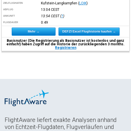
Kufstein-Langkampfen
(
LOIK
)
ZIELFLUGHAFEN
13:04
CEST
ABFLUG
13:54
CEST
(
?
)
ANKUNFT
0:49
FLUGDAUER
Mehr →
DEFZI Excel Flughistorie kaufen →
Basisnutzer (Die Registrierung als Basisnutzer ist kostenlos und ganz
einfach!) haben Zugriff auf die Historie der zurückliegenden 3 months.
Registrieren
FlightAware liefert exakte Analysen anhand
von Echtzeit-Flugdaten, Flugverläufen und