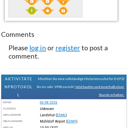
Comments
Please
log in
or
register
to post a
comment.
AKTIVITÄTE
Möchten Sie eine vollständige Historiensuche für D-EFZI
NPROTOKOL
bis ins Jahr 1998 zurück?
Jetzt kaufen und innerhalb einer
L
Stunde erhalten.
06.08.2026
DATUM
Unknown
FLUGZEUG
Landshut
(
EDML
)
ABFLUGHAFEN
Mühldorf Airport
(
EDMY
)
ZIELFLUGHAFEN
15:50
CEST
ABFLUG