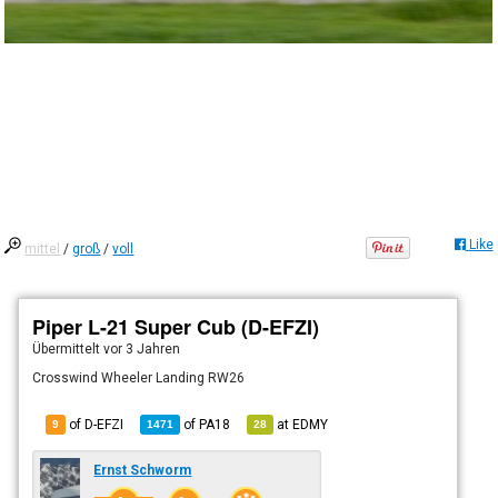
Like
mittel
/
groß
/
voll
Piper L-21 Super Cub (D-EFZI)
Übermittelt
vor 3 Jahren
Crosswind Wheeler Landing RW26
of D-EFZI
of
PA18
at
EDMY
9
1471
28
Ernst Schworm