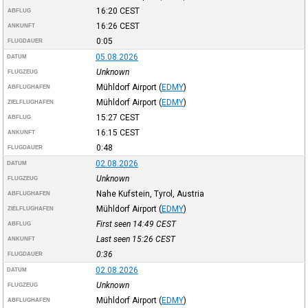
16:20
CEST
ABFLUG
16:26
CEST
ANKUNFT
0:05
FLUGDAUER
05.08.2026
DATUM
Unknown
FLUGZEUG
Mühldorf Airport
(
EDMY
)
ABFLUGHAFEN
Mühldorf Airport
(
EDMY
)
ZIELFLUGHAFEN
15:27
CEST
ABFLUG
16:15
CEST
ANKUNFT
0:48
FLUGDAUER
02.08.2026
DATUM
Unknown
FLUGZEUG
Nahe Kufstein, Tyrol, Austria
ABFLUGHAFEN
Mühldorf Airport
(
EDMY
)
ZIELFLUGHAFEN
First seen 14:49
CEST
ABFLUG
Last seen 15:26
CEST
ANKUNFT
0:36
FLUGDAUER
02.08.2026
DATUM
Unknown
FLUGZEUG
Mühldorf Airport
(
EDMY
)
ABFLUGHAFEN