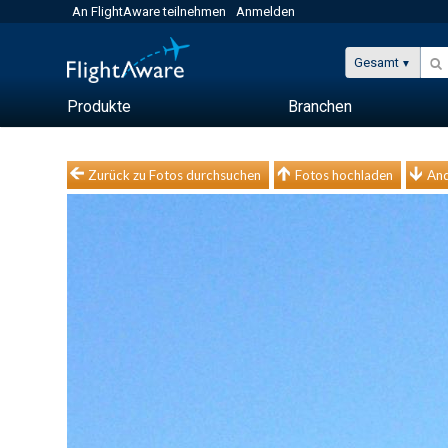
An FlightAware teilnehmen
Anmelden
Gesamt
Produkte
Branchen
Zurück zu Fotos durchsuchen
Fotos hochladen
And