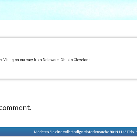
er Viking on our way from Delaware, Ohio to Cleveland
 comment.
Möchten Sie eine vollständige Historiensuche für N1145T bis i