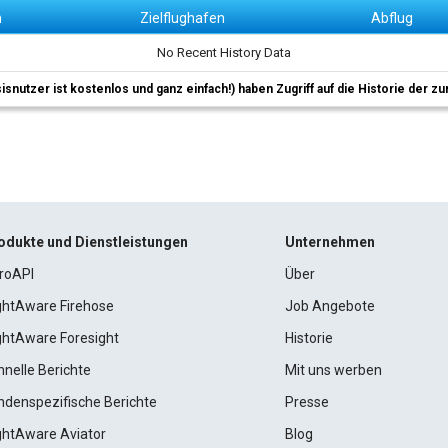
n
Zielflughafen
Abflug
No Recent History Data
sisnutzer ist kostenlos und ganz einfach!) haben Zugriff auf die Historie der
odukte und Dienstleistungen
Unternehmen
roAPI
Über
ightAware Firehose
Job Angebote
ightAware Foresight
Historie
hnelle Berichte
Mit uns werben
ndenspezifische Berichte
Presse
ightAware Aviator
Blog