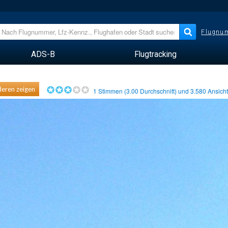
Flugnum
ADS-B
Flugtracking
eren zeigen
1
Stimmen (
3.00
Durchschnitt) und
3.580
Ansich