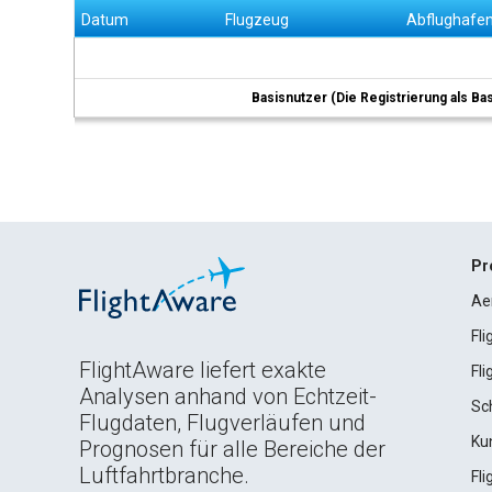
Datum
Flugzeug
Abflughafe
Basisnutzer (Die Registrierung als Ba
Pr
Ae
Fl
FlightAware liefert exakte
Fl
Analysen anhand von Echtzeit-
Sc
Flugdaten, Flugverläufen und
Ku
Prognosen für alle Bereiche der
Luftfahrtbranche.
Fl