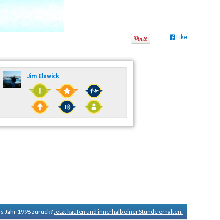
Like
Jim Elswick
ns Jahr 1998 zurück?
Jetzt kaufen und innerhalb einer Stunde erhalten.