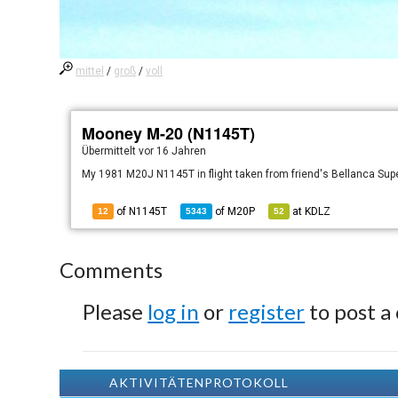
mittel
/
groß
/
voll
Mooney M-20 (N1145T)
Übermittelt
vor 16 Jahren
My 1981 M20J N1145T in flight taken from friend's Bellanca Sup
of N1145T
of
M20P
at
KDLZ
12
5343
52
Comments
Please
log in
or
register
to post a
AKTIVITÄTENPROTOKOLL