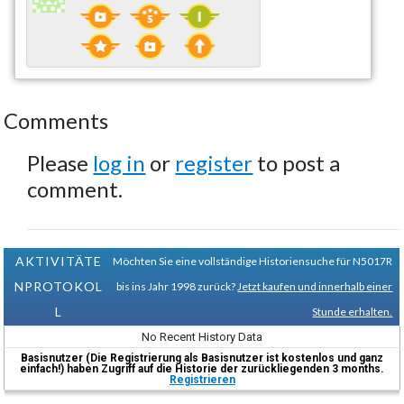
Comments
Please
log in
or
register
to post a
comment.
AKTIVITÄTE
Möchten Sie eine vollständige Historiensuche für N5017R
NPROTOKOL
bis ins Jahr 1998 zurück?
Jetzt kaufen und innerhalb einer
L
Stunde erhalten.
No Recent History Data
Basisnutzer (Die Registrierung als Basisnutzer ist kostenlos und ganz
einfach!) haben Zugriff auf die Historie der zurückliegenden 3 months.
Registrieren