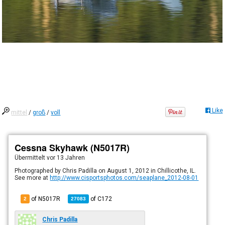
Like
mittel
/
groß
/
voll
Cessna Skyhawk (N5017R)
Übermittelt
vor 13 Jahren
Photographed by Chris Padilla on August 1, 2012 in Chillicothe, IL.
See more at
http://www.cisportsphotos.com/seaplane_2012-08-01
of N5017R
of
C172
2
27083
Chris Padilla