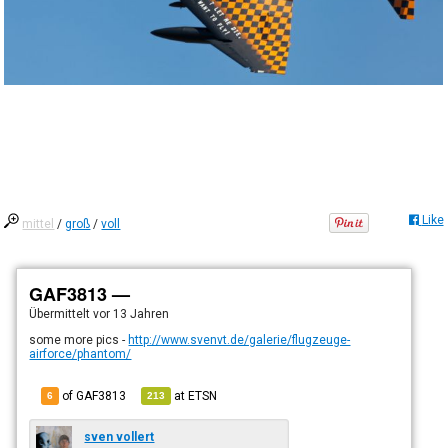
Like
mittel
/
groß
/
voll
GAF3813 —
Übermittelt
vor 13 Jahren
some more pics -
http://www.svenvt.de/galerie/flugzeuge-
airforce/phantom/
of GAF3813
at
ETSN
6
213
sven vollert