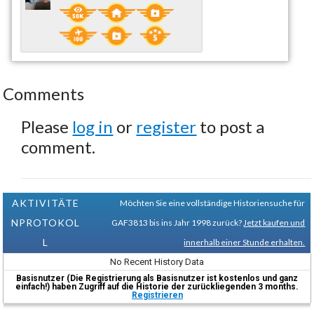
Comments
Please
log in
or
register
to post a
comment.
AKTIVITÄTE
Möchten Sie eine vollständige Historiensuche für
NPROTOKOL
GAF3813 bis ins Jahr 1998 zurück?
Jetzt kaufen und
L
innerhalb einer Stunde erhalten.
No Recent History Data
Basisnutzer (Die Registrierung als Basisnutzer ist kostenlos und ganz
einfach!) haben Zugriff auf die Historie der zurückliegenden 3 months.
Registrieren