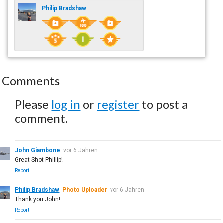
Philip Bradshaw
Comments
Please
log in
or
register
to post a
comment.
John Giambone
vor 6 Jahren
Great Shot Phillip!
Report
Philip Bradshaw
Photo Uploader
vor 6 Jahren
Thank you John!
Report