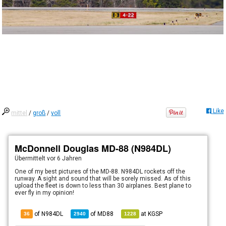
Like
mittel
/
groß
/
voll
McDonnell Douglas MD-88 (N984DL)
Übermittelt
vor 6 Jahren
One of my best pictures of the MD-88. N984DL rockets off the
runway. A sight and sound that will be sorely missed. As of this
upload the fleet is down to less than 30 airplanes. Best plane to
ever fly in my opinion!
of N984DL
of
MD88
at
KGSP
36
2940
1228