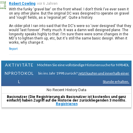
Robert Cowling
vor 6 Jahren
With the funky 'gravel bar' on the front wheel. I don't think I've ever seen it
on any other plane. But the original DC was designed to operate on gravel
and 'rough' fields, as a 'regional jet'. Quite a history.
An older pilot I ran into said that the DC's were so 'over designed' that they
would 'last forever'. Pretty much. It was a damn well designed plane. The
longevity speaks highly to that. I'm sure there were some changes in the
MD's to lighten them up, etc, but it's still the same basic design. When it
works, why change it.
Report
AKTIVITÄTE
Möchten Sie eine vollständige Historiensuche für N984DL
NPROTOKOL
bis ins Jahr 1998 zurück?
Jetzt kaufen und innerhalb einer
L
Stunde erhalten.
No Recent History Data
Basisnutzer (Die Registrierung als Basisnutzer ist kostenlos und ganz
einfach!) haben Zugriff auf die Historie der zurückliegenden 3 months.
Registrieren