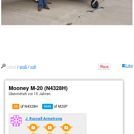
Like
mittel
/
groß
/
voll
Mooney M-20 (N4328H)
Übermittelt
vor 15 Jahren
of N4328H
of
M20P
18
5343
J. Russell Armstrong