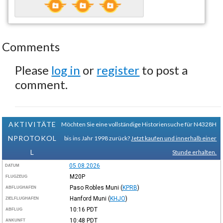
Comments
Please
log in
or
register
to post a
comment.
AKTIVITÄTE
Möchten Sie eine vollständige Historiensuche für N4328H
NPROTOKOL
bis ins Jahr 1998 zurück?
Jetzt kaufen und innerhalb einer
L
Stunde erhalten.
05.08.2026
DATUM
M20P
FLUGZEUG
Paso Robles Muni
(
KPRB
)
ABFLUGHAFEN
Hanford Muni
(
KHJO
)
ZIELFLUGHAFEN
10:16
PDT
ABFLUG
10:48
PDT
ANKUNFT