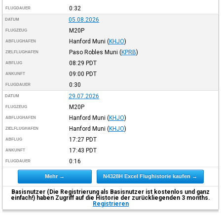
0:32
FLUGDAUER
05.08.2026
DATUM
M20P
FLUGZEUG
Hanford Muni
(
KHJO
)
ABFLUGHAFEN
Paso Robles Muni
(
KPRB
)
ZIELFLUGHAFEN
08:29
PDT
ABFLUG
09:00
PDT
ANKUNFT
0:30
FLUGDAUER
29.07.2026
DATUM
M20P
FLUGZEUG
Hanford Muni
(
KHJO
)
ABFLUGHAFEN
Hanford Muni
(
KHJO
)
ZIELFLUGHAFEN
17:27
PDT
ABFLUG
17:43
PDT
ANKUNFT
0:16
FLUGDAUER
Mehr →
N4328H Excel Flughistorie kaufen →
Basisnutzer (Die Registrierung als Basisnutzer ist kostenlos und ganz
einfach!) haben Zugriff auf die Historie der zurückliegenden 3 months.
Registrieren