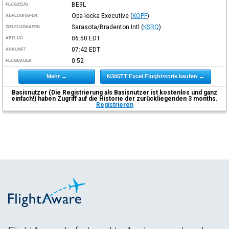
BE9L
FLUGZEUG
Opa-locka Executive
(
KOPF
)
ABFLUGHAFEN
Sarasota/Bradenton Intl
(
KSRQ
)
ZIELFLUGHAFEN
06:50
EDT
ABFLUG
07:42
EDT
ANKUNFT
0:52
FLUGDAUER
Mehr →
N305TT Excel Flughistorie kaufen →
Basisnutzer (Die Registrierung als Basisnutzer ist kostenlos und ganz
einfach!) haben Zugriff auf die Historie der zurückliegenden 3 months.
Registrieren