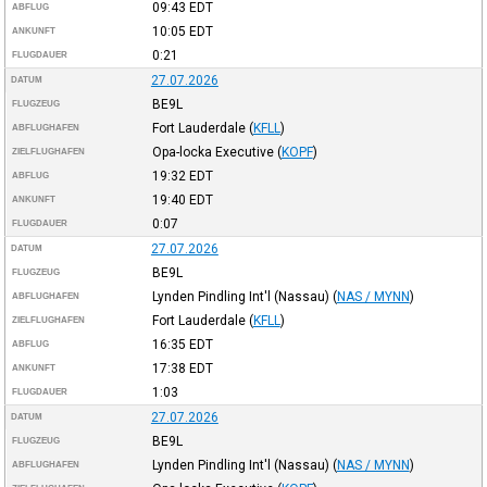
09:43
EDT
ABFLUG
10:05
EDT
ANKUNFT
0:21
FLUGDAUER
27.07.2026
DATUM
BE9L
FLUGZEUG
Fort Lauderdale
(
KFLL
)
ABFLUGHAFEN
Opa-locka Executive
(
KOPF
)
ZIELFLUGHAFEN
19:32
EDT
ABFLUG
19:40
EDT
ANKUNFT
0:07
FLUGDAUER
27.07.2026
DATUM
BE9L
FLUGZEUG
Lynden Pindling Int'l (Nassau)
(
NAS / MYNN
)
ABFLUGHAFEN
Fort Lauderdale
(
KFLL
)
ZIELFLUGHAFEN
16:35
EDT
ABFLUG
17:38
EDT
ANKUNFT
1:03
FLUGDAUER
27.07.2026
DATUM
BE9L
FLUGZEUG
Lynden Pindling Int'l (Nassau)
(
NAS / MYNN
)
ABFLUGHAFEN