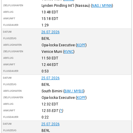
Lynden Pindling Int'l (Nassau)
(
NAS / MYNN
)
ZIELFLUGHAFEN
13:48
EDT
ABFLUG
15:18
EDT
ANKUNFT
1:29
FLUGDAUER
26.07.2026
DATUM
BE9L
FLUGZEUG
Opa-locka Executive
(
KOPF
)
ABFLUGHAFEN
Venice Muni
(
KVNC
)
ZIELFLUGHAFEN
11:50
EDT
ABFLUG
12:44
EDT
ANKUNFT
0:53
FLUGDAUER
25.07.2026
DATUM
BE9L
FLUGZEUG
South Bimini
(
BIM / MYBS
)
ABFLUGHAFEN
Opa-locka Executive
(
KOPF
)
ZIELFLUGHAFEN
12:32
EDT
ABFLUG
12:55
EDT
(
?
)
ANKUNFT
0:22
FLUGDAUER
25.07.2026
DATUM
BE9L
FLUGZEUG