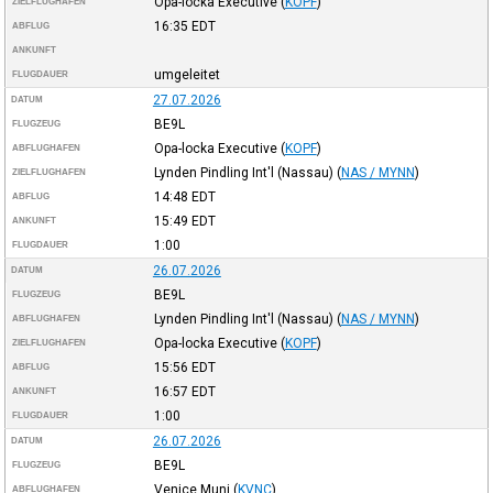
Opa-locka Executive
(
KOPF
)
ZIELFLUGHAFEN
16:35
EDT
ABFLUG
ANKUNFT
umgeleitet
FLUGDAUER
27.07.2026
DATUM
BE9L
FLUGZEUG
Opa-locka Executive
(
KOPF
)
ABFLUGHAFEN
Lynden Pindling Int'l (Nassau)
(
NAS / MYNN
)
ZIELFLUGHAFEN
14:48
EDT
ABFLUG
15:49
EDT
ANKUNFT
1:00
FLUGDAUER
26.07.2026
DATUM
BE9L
FLUGZEUG
Lynden Pindling Int'l (Nassau)
(
NAS / MYNN
)
ABFLUGHAFEN
Opa-locka Executive
(
KOPF
)
ZIELFLUGHAFEN
15:56
EDT
ABFLUG
16:57
EDT
ANKUNFT
1:00
FLUGDAUER
26.07.2026
DATUM
BE9L
FLUGZEUG
Venice Muni
(
KVNC
)
ABFLUGHAFEN