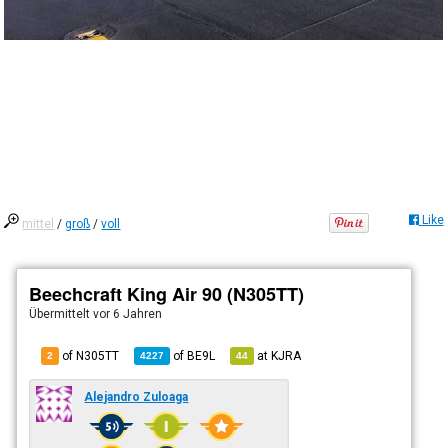
Like
mittel
/
groß
/
voll
Beechcraft King Air 90 (N305TT)
Übermittelt
vor 6 Jahren
of N305TT
of
BE9L
at
KJRA
2
4227
44
Alejandro Zuloaga