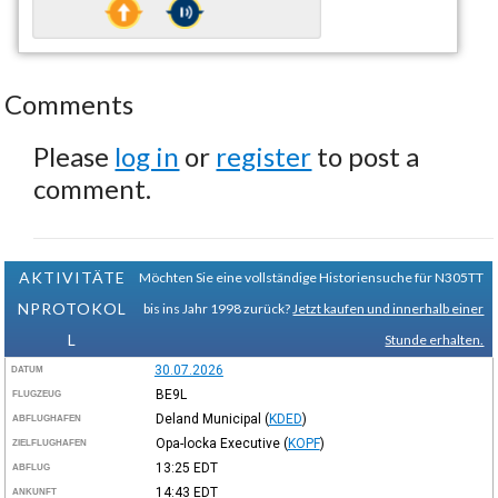
Comments
Please
log in
or
register
to post a
comment.
AKTIVITÄTE
Möchten Sie eine vollständige Historiensuche für N305TT
NPROTOKOL
bis ins Jahr 1998 zurück?
Jetzt kaufen und innerhalb einer
L
Stunde erhalten.
30.07.2026
DATUM
BE9L
FLUGZEUG
Deland Municipal
(
KDED
)
ABFLUGHAFEN
Opa-locka Executive
(
KOPF
)
ZIELFLUGHAFEN
13:25
EDT
ABFLUG
14:43
EDT
ANKUNFT