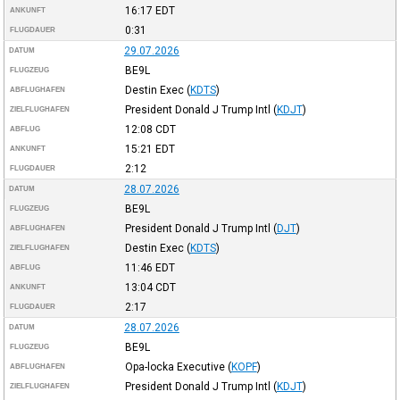
16:17
EDT
ANKUNFT
0:31
FLUGDAUER
29.07.2026
DATUM
BE9L
FLUGZEUG
Destin Exec
(
KDTS
)
ABFLUGHAFEN
President Donald J Trump Intl
(
KDJT
)
ZIELFLUGHAFEN
12:08
CDT
ABFLUG
15:21
EDT
ANKUNFT
2:12
FLUGDAUER
28.07.2026
DATUM
BE9L
FLUGZEUG
President Donald J Trump Intl
(
DJT
)
ABFLUGHAFEN
Destin Exec
(
KDTS
)
ZIELFLUGHAFEN
11:46
EDT
ABFLUG
13:04
CDT
ANKUNFT
2:17
FLUGDAUER
28.07.2026
DATUM
BE9L
FLUGZEUG
Opa-locka Executive
(
KOPF
)
ABFLUGHAFEN
President Donald J Trump Intl
(
KDJT
)
ZIELFLUGHAFEN