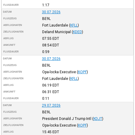
1:17
FLUGDAUER
30.07.2026
DATUM
BE9L
FLUGZEUG
Fort Lauderdale
(
KFLL
)
ABFLUGHAFEN
Deland Municipal
(
KDED
)
ZIELFLUGHAFEN
07:55
EDT
ABFLUG
08:54
EDT
ANKUNFT
0:59
FLUGDAUER
30.07.2026
DATUM
BE9L
FLUGZEUG
Opa-locka Executive
(
KOPF
)
ABFLUGHAFEN
Fort Lauderdale
(
KFLL
)
ZIELFLUGHAFEN
06:19
EDT
ABFLUG
06:31
EDT
ANKUNFT
0:11
FLUGDAUER
29.07.2026
DATUM
BE9L
FLUGZEUG
President Donald J Trump Intl
(
KDJT
)
ABFLUGHAFEN
Opa-locka Executive
(
KOPF
)
ZIELFLUGHAFEN
15:45
EDT
ABFLUG