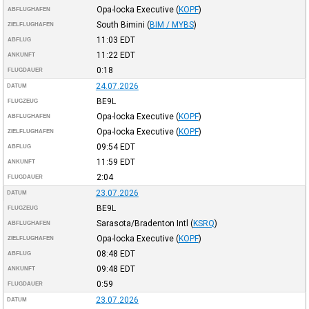
Opa-locka Executive
(
KOPF
)
ABFLUGHAFEN
South Bimini
(
BIM / MYBS
)
ZIELFLUGHAFEN
11:03
EDT
ABFLUG
11:22
EDT
ANKUNFT
0:18
FLUGDAUER
24.07.2026
DATUM
BE9L
FLUGZEUG
Opa-locka Executive
(
KOPF
)
ABFLUGHAFEN
Opa-locka Executive
(
KOPF
)
ZIELFLUGHAFEN
09:54
EDT
ABFLUG
11:59
EDT
ANKUNFT
2:04
FLUGDAUER
23.07.2026
DATUM
BE9L
FLUGZEUG
Sarasota/Bradenton Intl
(
KSRQ
)
ABFLUGHAFEN
Opa-locka Executive
(
KOPF
)
ZIELFLUGHAFEN
08:48
EDT
ABFLUG
09:48
EDT
ANKUNFT
0:59
FLUGDAUER
23.07.2026
DATUM