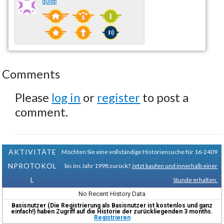
quibb
Comments
Please
log in
or
register
to post a
comment.
AKTIVITÄTE
Möchten Sie eine vollständige Historiensuche für 16-2409
NPROTOKOL
bis ins Jahr 1998 zurück?
Jetzt kaufen und innerhalb einer
L
Stunde erhalten.
No Recent History Data
Basisnutzer (Die Registrierung als Basisnutzer ist kostenlos und ganz
einfach!) haben Zugriff auf die Historie der zurückliegenden 3 months.
Registrieren