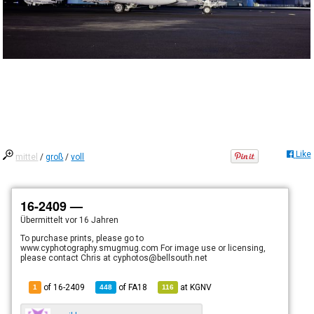
Like
mittel
/
groß
/
voll
16-2409 —
Übermittelt
vor 16 Jahren
To purchase prints, please go to
www.cyphotography.smugmug.com For image use or licensing,
please contact Chris at cyphotos@bellsouth.net
of 16-2409
of
FA18
at
KGNV
1
448
116