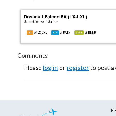
Dassault Falcon 8X (LX-LXL)
Übermittelt
vor 4 Jahren
of LX-LXL
of
FA8X
at
EBBR
23
327
5396
Comments
Please
log in
or
register
to post a
Pr