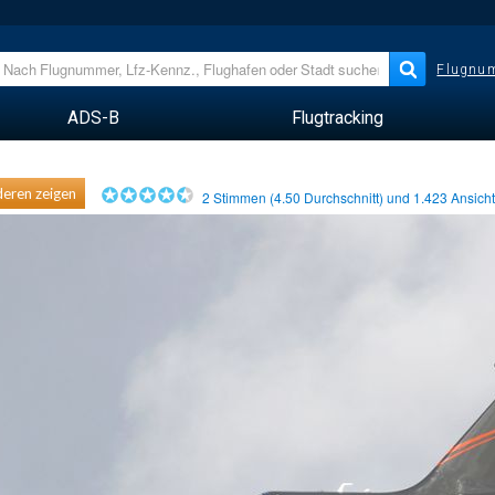
Flugnum
ADS-B
Flugtracking
eren zeigen
2
Stimmen (
4.50
Durchschnitt) und
1.423
Ansich