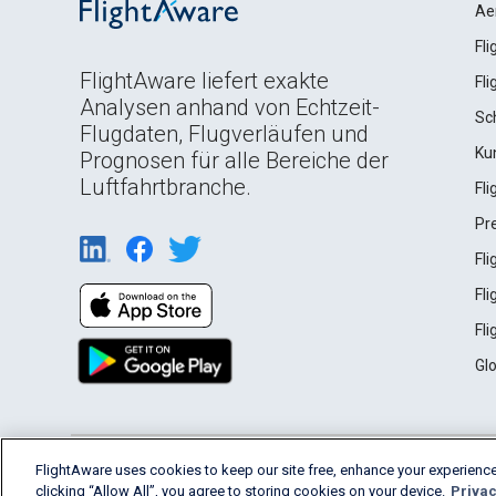
Ae
Fl
FlightAware liefert exakte
Fl
Analysen anhand von Echtzeit-
Sc
Flugdaten, Flugverläufen und
Ku
Prognosen für alle Bereiche der
Luftfahrtbranche.
Fl
Pr
Fl
Fl
Fl
Gl
English (USA)
FlightAware uses cookies to keep our site free, enhance your experience
2026 FlightAware
Terms of Use
Privacy
clicking “Allow All”, you agree to storing cookies on your device.
Privac