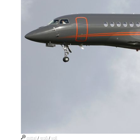
mittel
/
groß
/
voll