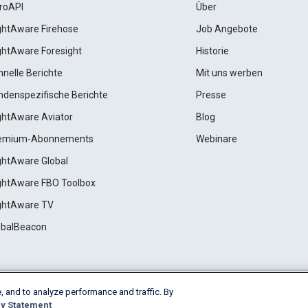
roAPI
Über
ightAware Firehose
Job Angebote
ightAware Foresight
Historie
hnelle Berichte
Mit uns werben
ndenspezifische Berichte
Presse
ightAware Aviator
Blog
emium-Abonnements
Webinare
ightAware Global
ightAware FBO Toolbox
ightAware TV
obalBeacon
, and to analyze performance and traffic. By
Cookie Settings
y Statement