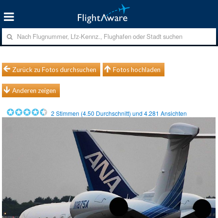
Zurück zu Fotos durchsuchen
Fotos hochladen
Anderen zeigen
2
Stimmen (
4.50
Durchschnitt) und
4.281
Ansichten