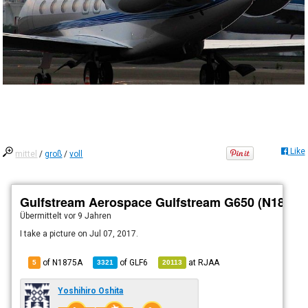
Like
mittel
/
groß
/
voll
Gulfstream Aerospace Gulfstream G650 (N1875A
Übermittelt
vor 9 Jahren
I take a picture on Jul 07, 2017.
of N1875A
of
GLF6
at
RJAA
5
3321
20113
Yoshihiro Oshita