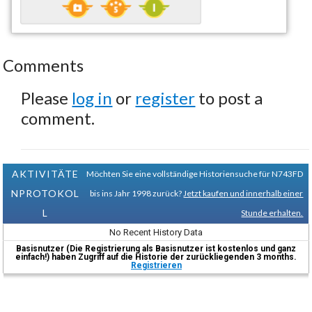
Comments
Please
log in
or
register
to post a
comment.
AKTIVITÄTE
Möchten Sie eine vollständige Historiensuche für N743FD
NPROTOKOL
bis ins Jahr 1998 zurück?
Jetzt kaufen und innerhalb einer
L
Stunde erhalten.
No Recent History Data
Basisnutzer (Die Registrierung als Basisnutzer ist kostenlos und ganz
einfach!) haben Zugriff auf die Historie der zurückliegenden 3 months.
Registrieren