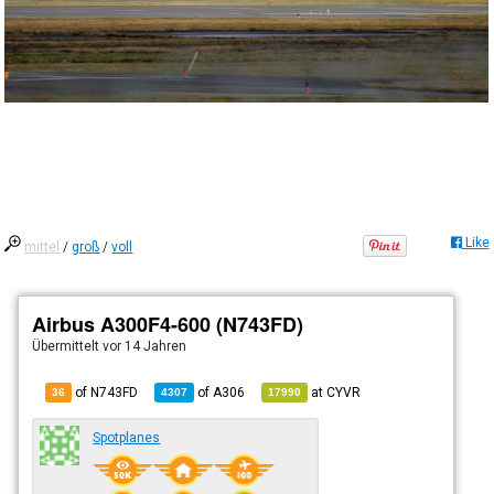
Like
mittel
/
groß
/
voll
Airbus A300F4-600 (N743FD)
Übermittelt
vor 14 Jahren
of N743FD
of
A306
at
CYVR
36
4307
17990
Spotplanes