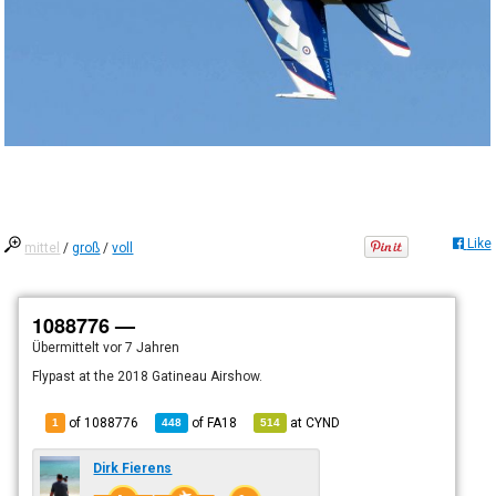
Like
mittel
/
groß
/
voll
1088776 —
Übermittelt
vor 7 Jahren
Flypast at the 2018 Gatineau Airshow.
of 1088776
of
FA18
at
CYND
1
448
514
Dirk Fierens