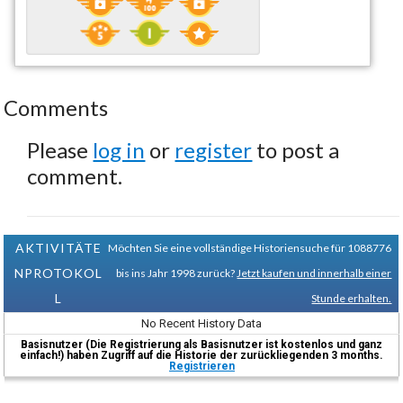
Comments
Please
log in
or
register
to post a
comment.
AKTIVITÄTE
Möchten Sie eine vollständige Historiensuche für 1088776
NPROTOKOL
bis ins Jahr 1998 zurück?
Jetzt kaufen und innerhalb einer
L
Stunde erhalten.
No Recent History Data
Basisnutzer (Die Registrierung als Basisnutzer ist kostenlos und ganz
einfach!) haben Zugriff auf die Historie der zurückliegenden 3 months.
Registrieren