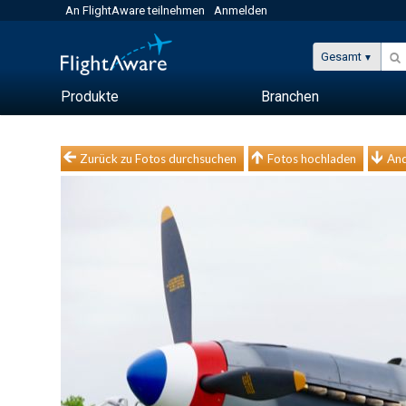
An FlightAware teilnehmen
Anmelden
Gesamt
Produkte
Branchen
Zurück zu Fotos durchsuchen
Fotos hochladen
And