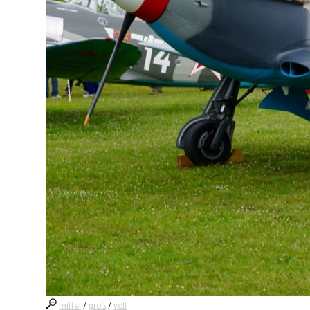
mittel
/
groß
/
voll