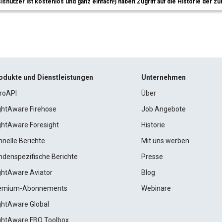
sisnutzer ist kostenlos und ganz einfach!) haben Zugriff auf die Historie der
odukte und Dienstleistungen
Unternehmen
roAPI
Über
ightAware Firehose
Job Angebote
ightAware Foresight
Historie
hnelle Berichte
Mit uns werben
ndenspezifische Berichte
Presse
ightAware Aviator
Blog
emium-Abonnements
Webinare
ightAware Global
ightAware FBO Toolbox