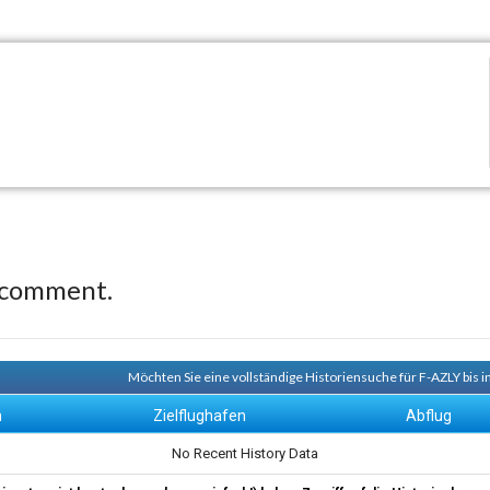
 comment.
Möchten Sie eine vollständige Historiensuche für F-AZLY bis 
n
Zielflughafen
Abflug
No Recent History Data