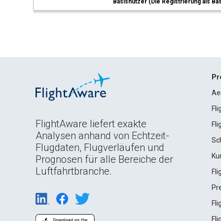
Basisnutzer (Die Registrierung als Ba
Pr
Ae
Fl
FlightAware liefert exakte
Fl
Analysen anhand von Echtzeit-
Sc
Flugdaten, Flugverläufen und
Ku
Prognosen für alle Bereiche der
Luftfahrtbranche.
Fl
Pr
Fl
Fl