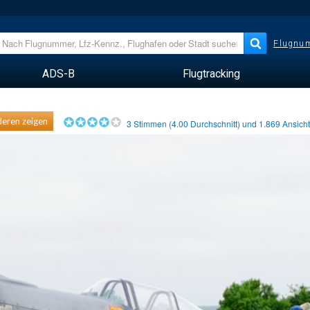
Flugnum
ADS-B
Flugtracking
eren zeigen
3
Stimmen (
4.00
Durchschnitt) und
1.869
Ansich