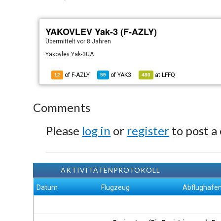
YAKOVLEV Yak-3 (F-AZLY)
Übermittelt
vor 8 Jahren
Yakovlev Yak-3UA
of F-AZLY
of
YAK3
at
LFFQ
12
59
480
Comments
Please
log in
or
register
to post a
AKTIVITÄTENPROTOKOLL
Datum
Flugzeug
Abflughafe