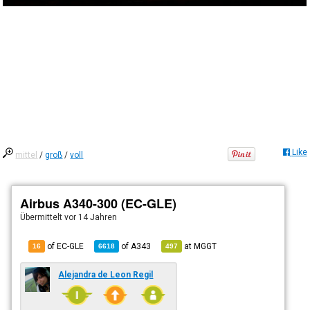
Like
mittel
/
groß
/
voll
Airbus A340-300 (EC-GLE)
Übermittelt
vor 14 Jahren
of EC-GLE
of
A343
at
MGGT
16
6618
497
Alejandra de Leon Regil