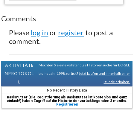
Comments
Please
log in
or
register
to post a
comment.
AKTIVITÄTE
Möchten Sie eine vollständige Historiensuche für EC-GLE
NPROTOKOL
bis ins Jahr 1998 zurück?
Jetzt kaufen und innerhalb einer
L
Stunde erhalten.
No Recent History Data
Basisnutzer (Die Registrierung als Basisnutzer ist kostenlos und ganz
einfach!) haben Zugriff auf die Historie der zurückliegenden 3 months.
Registrieren