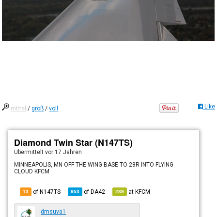
Like
mittel
/
groß
/
voll
Diamond Twin Star (N147TS)
Übermittelt
vor 17 Jahren
MINNEAPOLIS, MN OFF THE WING BASE TO 28R INTO FLYING
CLOUD KFCM
of N147TS
of
DA42
at
KFCM
13
953
239
dmsuva1