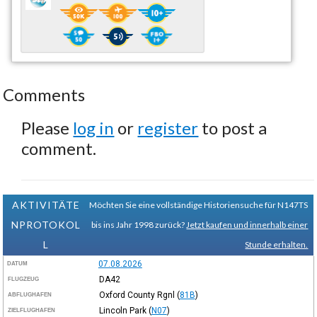
Comments
Please
log in
or
register
to post a
comment.
AKTIVITÄTE
Möchten Sie eine vollständige Historiensuche für N147TS
NPROTOKOL
bis ins Jahr 1998 zurück?
Jetzt kaufen und innerhalb einer
L
Stunde erhalten.
07.08.2026
DATUM
DA42
FLUGZEUG
Oxford County Rgnl
(
81B
)
ABFLUGHAFEN
Lincoln Park
(
N07
)
ZIELFLUGHAFEN