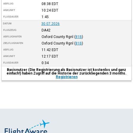
08:38
EDT
ABFLUG
10:24
EDT
ANKUNFT
1:45
FLUGDAUER
30.07.2026
DATUM
DA42
FLUGZEUG
Oxford County Rgnl
(
81B
)
ABFLUGHAFEN
Oxford County Rgnl
(
81B
)
ZIELFLUGHAFEN
11:42
EDT
ABFLUG
12:17
EDT
ANKUNFT
0:34
FLUGDAUER
Basisnutzer (Die Registrierung als Basisnutzer ist kostenlos und ganz
einfach!) haben Zugriff auf die Historie der zurückliegenden 3 months.
Registrieren