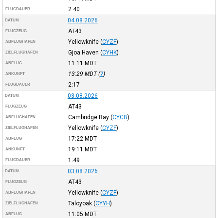
2:40
FLUGDAUER
04.08.2026
DATUM
AT43
FLUGZEUG
Yellowknife
(
CYZF
)
ABFLUGHAFEN
Gjoa Haven
(
CYHK
)
ZIELFLUGHAFEN
11:11
MDT
ABFLUG
13:29
MDT
(
?
)
ANKUNFT
2:17
FLUGDAUER
03.08.2026
DATUM
AT43
FLUGZEUG
Cambridge Bay
(
CYCB
)
ABFLUGHAFEN
Yellowknife
(
CYZF
)
ZIELFLUGHAFEN
17:22
MDT
ABFLUG
19:11
MDT
ANKUNFT
1:49
FLUGDAUER
03.08.2026
DATUM
AT43
FLUGZEUG
Yellowknife
(
CYZF
)
ABFLUGHAFEN
Taloyoak
(
CYYH
)
ZIELFLUGHAFEN
11:05
MDT
ABFLUG