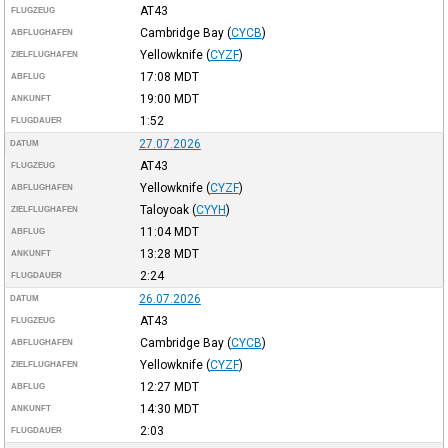
AT43
FLUGZEUG
Cambridge Bay
(
CYCB
)
ABFLUGHAFEN
Yellowknife
(
CYZF
)
ZIELFLUGHAFEN
17:08
MDT
ABFLUG
19:00
MDT
ANKUNFT
1:52
FLUGDAUER
27.07.2026
DATUM
AT43
FLUGZEUG
Yellowknife
(
CYZF
)
ABFLUGHAFEN
Taloyoak
(
CYYH
)
ZIELFLUGHAFEN
11:04
MDT
ABFLUG
13:28
MDT
ANKUNFT
2:24
FLUGDAUER
26.07.2026
DATUM
AT43
FLUGZEUG
Cambridge Bay
(
CYCB
)
ABFLUGHAFEN
Yellowknife
(
CYZF
)
ZIELFLUGHAFEN
12:27
MDT
ABFLUG
14:30
MDT
ANKUNFT
2:03
FLUGDAUER