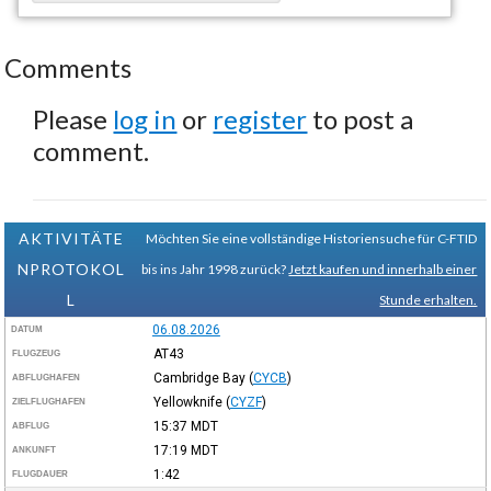
Comments
Please
log in
or
register
to post a
comment.
AKTIVITÄTE
Möchten Sie eine vollständige Historiensuche für C-FTID
NPROTOKOL
bis ins Jahr 1998 zurück?
Jetzt kaufen und innerhalb einer
L
Stunde erhalten.
06.08.2026
DATUM
AT43
FLUGZEUG
Cambridge Bay
(
CYCB
)
ABFLUGHAFEN
Yellowknife
(
CYZF
)
ZIELFLUGHAFEN
15:37
MDT
ABFLUG
17:19
MDT
ANKUNFT
1:42
FLUGDAUER