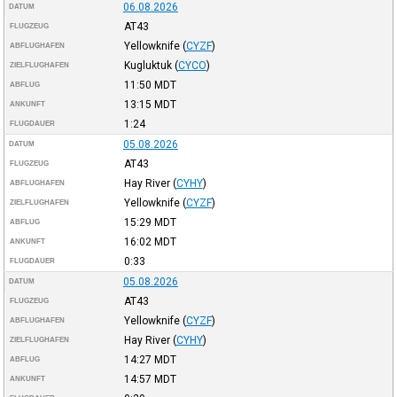
06.08.2026
DATUM
AT43
FLUGZEUG
Yellowknife
(
CYZF
)
ABFLUGHAFEN
Kugluktuk
(
CYCO
)
ZIELFLUGHAFEN
11:50
MDT
ABFLUG
13:15
MDT
ANKUNFT
1:24
FLUGDAUER
05.08.2026
DATUM
AT43
FLUGZEUG
Hay River
(
CYHY
)
ABFLUGHAFEN
Yellowknife
(
CYZF
)
ZIELFLUGHAFEN
15:29
MDT
ABFLUG
16:02
MDT
ANKUNFT
0:33
FLUGDAUER
05.08.2026
DATUM
AT43
FLUGZEUG
Yellowknife
(
CYZF
)
ABFLUGHAFEN
Hay River
(
CYHY
)
ZIELFLUGHAFEN
14:27
MDT
ABFLUG
14:57
MDT
ANKUNFT