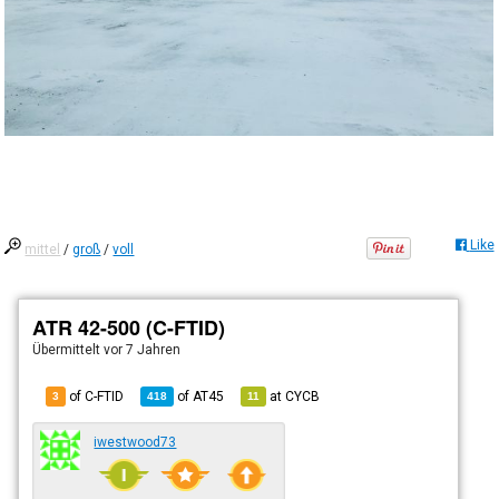
Like
mittel
/
groß
/
voll
ATR 42-500 (C-FTID)
Übermittelt
vor 7 Jahren
of C-FTID
of
AT45
at
CYCB
3
418
11
iwestwood73