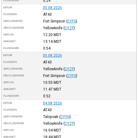
0:29
FLUGDAUER
05.08.2026
DATUM
AT43
FLUGZEUG
Fort Simpson
(
CYFS
)
ABFLUGHAFEN
Yellowknife
(
CYZF
)
ZIELFLUGHAFEN
12:20
MDT
ABFLUG
13:14
MDT
ANKUNFT
0:54
FLUGDAUER
05.08.2026
DATUM
AT43
FLUGZEUG
Yellowknife
(
CYZF
)
ABFLUGHAFEN
Fort Simpson
(
CYFS
)
ZIELFLUGHAFEN
10:55
MDT
ABFLUG
11:47
MDT
ANKUNFT
0:52
FLUGDAUER
04.08.2026
DATUM
AT43
FLUGZEUG
Taloyoak
(
CYYH
)
ABFLUGHAFEN
Yellowknife
(
CYZF
)
ZIELFLUGHAFEN
16:04
MDT
ABFLUG
18:44
MDT
ANKUNFT