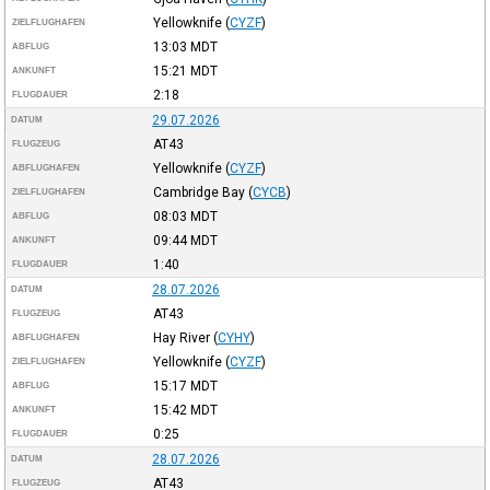
Yellowknife
(
CYZF
)
ZIELFLUGHAFEN
13:03
MDT
ABFLUG
15:21
MDT
ANKUNFT
2:18
FLUGDAUER
29.07.2026
DATUM
AT43
FLUGZEUG
Yellowknife
(
CYZF
)
ABFLUGHAFEN
Cambridge Bay
(
CYCB
)
ZIELFLUGHAFEN
08:03
MDT
ABFLUG
09:44
MDT
ANKUNFT
1:40
FLUGDAUER
28.07.2026
DATUM
AT43
FLUGZEUG
Hay River
(
CYHY
)
ABFLUGHAFEN
Yellowknife
(
CYZF
)
ZIELFLUGHAFEN
15:17
MDT
ABFLUG
15:42
MDT
ANKUNFT
0:25
FLUGDAUER
28.07.2026
DATUM
AT43
FLUGZEUG