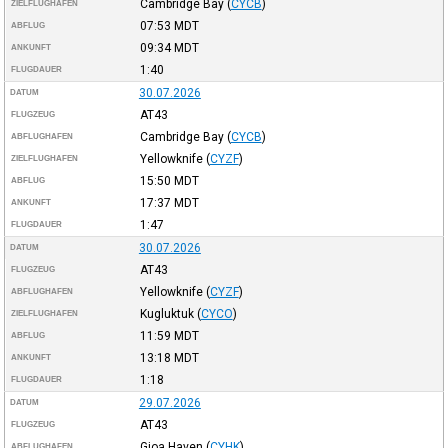
Cambridge Bay
(
CYCB
)
ZIELFLUGHAFEN
07:53
MDT
ABFLUG
09:34
MDT
ANKUNFT
1:40
FLUGDAUER
30.07.2026
DATUM
AT43
FLUGZEUG
Cambridge Bay
(
CYCB
)
ABFLUGHAFEN
Yellowknife
(
CYZF
)
ZIELFLUGHAFEN
15:50
MDT
ABFLUG
17:37
MDT
ANKUNFT
1:47
FLUGDAUER
30.07.2026
DATUM
AT43
FLUGZEUG
Yellowknife
(
CYZF
)
ABFLUGHAFEN
Kugluktuk
(
CYCO
)
ZIELFLUGHAFEN
11:59
MDT
ABFLUG
13:18
MDT
ANKUNFT
1:18
FLUGDAUER
29.07.2026
DATUM
AT43
FLUGZEUG
Gjoa Haven
(
CYHK
)
ABFLUGHAFEN