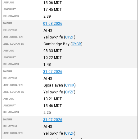
15:06
MDT
ABFLUG
17:45
MDT
ANKUNFT
2:39
FLUGDAUER
01.08.2026
DATUM
AT43
FLUGZEUG
Yellowknife
(
CYZF
)
ABFLUGHAFEN
Cambridge Bay
(
CYCB
)
ZIELFLUGHAFEN
08:33
MDT
ABFLUG
10:22
MDT
ANKUNFT
1:48
FLUGDAUER
31.07.2026
DATUM
AT43
FLUGZEUG
Gjoa Haven
(
CYHK
)
ABFLUGHAFEN
Yellowknife
(
CYZF
)
ZIELFLUGHAFEN
13:21
MDT
ABFLUG
15:46
MDT
ANKUNFT
2:25
FLUGDAUER
31.07.2026
DATUM
AT43
FLUGZEUG
Yellowknife
(
CYZF
)
ABFLUGHAFEN