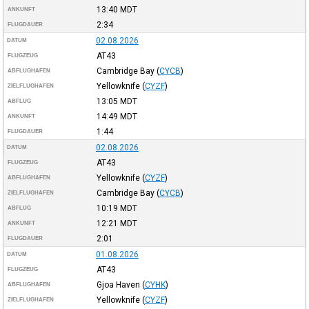
13:40
MDT
ANKUNFT
2:34
FLUGDAUER
02.08.2026
DATUM
AT43
FLUGZEUG
Cambridge Bay
(
CYCB
)
ABFLUGHAFEN
Yellowknife
(
CYZF
)
ZIELFLUGHAFEN
13:05
MDT
ABFLUG
14:49
MDT
ANKUNFT
1:44
FLUGDAUER
02.08.2026
DATUM
AT43
FLUGZEUG
Yellowknife
(
CYZF
)
ABFLUGHAFEN
Cambridge Bay
(
CYCB
)
ZIELFLUGHAFEN
10:19
MDT
ABFLUG
12:21
MDT
ANKUNFT
2:01
FLUGDAUER
01.08.2026
DATUM
AT43
FLUGZEUG
Gjoa Haven
(
CYHK
)
ABFLUGHAFEN
Yellowknife
(
CYZF
)
ZIELFLUGHAFEN