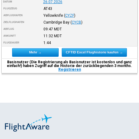
26.07.2026
DATUM
AT43
FLUGZEUG
Yellowknife
(
CYZF
)
ABFLUGHAFEN
Cambridge Bay
(
CYCB
)
ZIELFLUGHAFEN
09:47
MDT
ABFLUG
11:32
MDT
ANKUNFT
1:44
FLUGDAUER
Mehr →
CFTID Excel Flughistorie kaufen →
Basisnutzer (Die Registrierung als Basisnutzer ist kostenlos und ganz
einfach!) haben Zugriff auf die Historie der zurückliegenden 3 months.
Registrieren