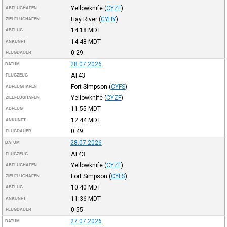
Yellowknife
(
CYZF
)
ABFLUGHAFEN
Hay River
(
CYHY
)
ZIELFLUGHAFEN
14:18
MDT
ABFLUG
14:48
MDT
ANKUNFT
0:29
FLUGDAUER
28.07.2026
DATUM
AT43
FLUGZEUG
Fort Simpson
(
CYFS
)
ABFLUGHAFEN
Yellowknife
(
CYZF
)
ZIELFLUGHAFEN
11:55
MDT
ABFLUG
12:44
MDT
ANKUNFT
0:49
FLUGDAUER
28.07.2026
DATUM
AT43
FLUGZEUG
Yellowknife
(
CYZF
)
ABFLUGHAFEN
Fort Simpson
(
CYFS
)
ZIELFLUGHAFEN
10:40
MDT
ABFLUG
11:36
MDT
ANKUNFT
0:55
FLUGDAUER
27.07.2026
DATUM