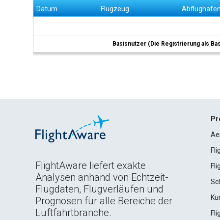
Datum
Flugzeug
Abflughafe
Basisnutzer (Die Registrierung als Ba
Pr
Ae
Fl
FlightAware liefert exakte
Fl
Analysen anhand von Echtzeit-
Sc
Flugdaten, Flugverläufen und
Ku
Prognosen für alle Bereiche der
Luftfahrtbranche.
Fl