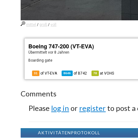
mittel
/
groß
/
voll
Boeing 747-200 (VT-EVA)
Übermittelt
vor 8 Jahren
Boarding gate
of VT-EVA
of
B742
at
VOHS
31
8646
78
Comments
Please
log in
or
register
to post a
AKTIVITÄTENPROTOKOLL