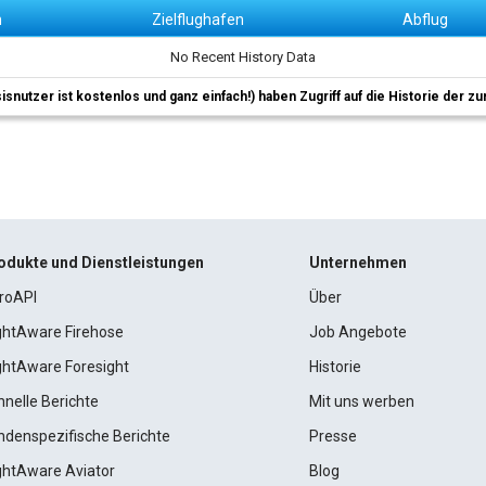
n
Zielflughafen
Abflug
No Recent History Data
sisnutzer ist kostenlos und ganz einfach!) haben Zugriff auf die Historie der
odukte und Dienstleistungen
Unternehmen
roAPI
Über
ightAware Firehose
Job Angebote
ightAware Foresight
Historie
hnelle Berichte
Mit uns werben
ndenspezifische Berichte
Presse
ightAware Aviator
Blog