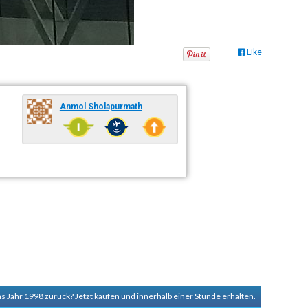
Like
Anmol Sholapurmath
ins Jahr 1998 zurück?
Jetzt kaufen und innerhalb einer Stunde erhalten.