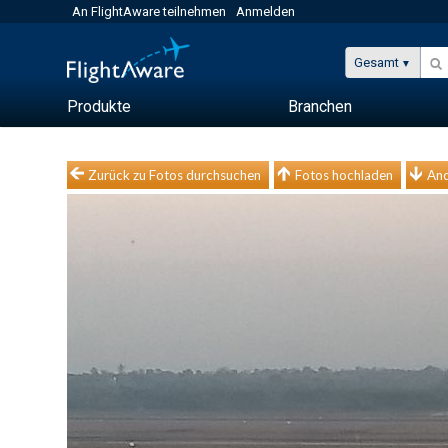
An FlightAware teilnehmen
Anmelden
Gesamt
Produkte
Branchen
Zurück zu Fotos durchsuchen
Fotos hochladen
And