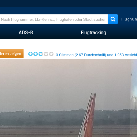
Flugnum
ADS-B
Flugtracking
eren zeigen
3
Stimmen (
2.67
Durchschnitt) und
1.253
Ansich