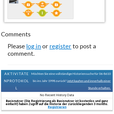
Comments
Please
log in
or
register
to post a
comment.
AKTIVITÄTE
Möchten Sie eine vollständige Historiensuche für 06-8610
NPROTOKOL
bis ins Jahr 1998 zurück?
Jetzt kaufen und innerhalb einer
L
Stunde erhalten.
No Recent History Data
Basisnutzer (Die Registrierung als Basisnutzer ist kostenlos und ganz
einfach!) haben Zugriff auf die Historie der zurückliegenden 3 months.
Registrieren