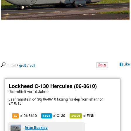
Like
mittel
/
groß
/
voll
Lockheed C-130 Hercules (06-8610)
Übermittelt
vor 10 Jahren
usaf ramstein c-130j 06-8610 taxiing for dep from shannon
3/10/15
of 06-8610
of
C130
at
EINN
11
6164
14105
Brian Buckley