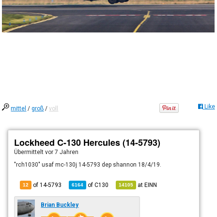
Like
mittel
/
groß
/
voll
Lockheed C-130 Hercules (14-5793)
Übermittelt
vor 7 Jahren
"rch1030" usaf mc-130j 14-5793 dep shannon 18/4/19.
of 14-5793
of
C130
at
EINN
12
6164
14105
Brian Buckley