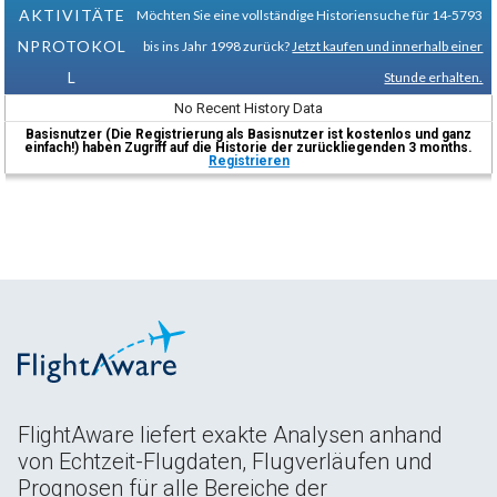
AKTIVITÄTE
Möchten Sie eine vollständige Historiensuche für 14-5793
NPROTOKOL
bis ins Jahr 1998 zurück?
Jetzt kaufen und innerhalb einer
L
Stunde erhalten.
No Recent History Data
Basisnutzer (Die Registrierung als Basisnutzer ist kostenlos und ganz
einfach!) haben Zugriff auf die Historie der zurückliegenden 3 months.
Registrieren
FlightAware liefert exakte Analysen anhand
von Echtzeit-Flugdaten, Flugverläufen und
Prognosen für alle Bereiche der