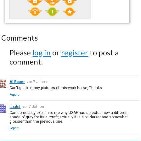
Comments
Please
log in
or
register
to post a
comment.
Al Bauer
vor 7 Jahren
Can't get to many pictures of this work-horse, Thanks
Report
chalet
vor 7 Jahren
Can somebody explain to me why USAF has selected now a different
shade of gray for its aircraft; actually it is a bit darker and somewhat
glossier than the previous one.
Report