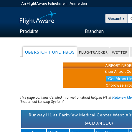
An FlightAware teilnehmen
Anmelden
Gesamt
Produkte
Branchen
ÜBERSICHT UND FBOS
FLUG-TRACKER
WETTER
AIRPORT INFO
Enter Airport Co
Get Airport I
Or browse airpo
This page contains detailed information about helipad H1 at
Parkview Me
"Instrument Landing System."
Runway H1 at Parkview Medical Center West Air
(4CD0/4CD0)