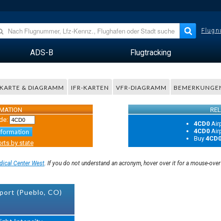
Flugn
ADS-B
Flugtracking
KARTE & DIAGRAMM
IFR-KARTEN
VFR-DIAGRAMM
BEMERKUNGE
RMATION
REL
de:
4CD0
Air
4CD0
Air
nformation
Buy
4CD
rts by state
dical Center West
. If you do not understand an acronym, hover over it for a mouse-ove
port (Pueblo, CO)