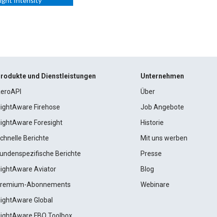
ight Intensity
rodukte und Dienstleistungen
Unternehmen
eroAPI
Über
lightAware Firehose
Job Angebote
lightAware Foresight
Historie
chnelle Berichte
Mit uns werben
undenspezifische Berichte
Presse
lightAware Aviator
Blog
remium-Abonnements
Webinare
lightAware Global
lightAware FBO Toolbox