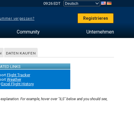
09:26 EDT
Registrieren
ummer vergessen?
Community
Unternehmen
N
DATEN KAUFEN
ATED LINKS
port
Flight Tracker
port
Weather
0
Excel Flight History
r explanation. For example, hover over "ILS" below and you should see,