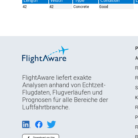
Length
Width
Type
Condition
L
42
42
Concrete
Good
P
A
F
FlightAware liefert exakte
F
Analysen anhand von Echtzeit-
S
Flugdaten, Flugverläufen und
K
Prognosen für alle Bereiche der
Luftfahrtbranche.
F
P
F
F