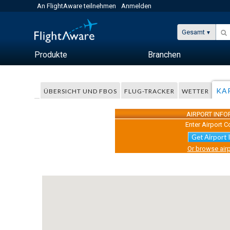
An FlightAware teilnehmen
Anmelden
Gesamt
Produkte
Branchen
KA
ÜBERSICHT UND FBOS
FLUG-TRACKER
WETTER
AIRPORT INF
Enter Airport C
Get Airport 
Or browse airp