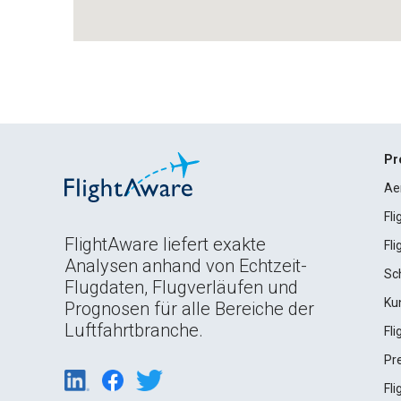
Pr
Ae
Fl
FlightAware liefert exakte
Fl
Analysen anhand von Echtzeit-
Sc
Flugdaten, Flugverläufen und
Ku
Prognosen für alle Bereiche der
Luftfahrtbranche.
Fl
Pr
Fl