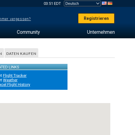
03:51 EDT
Registrieren
mer vergessen?
Community
Unternehmen
N
DATEN KAUFEN
ATED LINKS
rt
Flight Tracker
rt
Weather
xcel Flight History