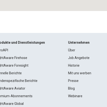
odukte und Dienstleistungen
Unternehmen
roAPI
Über
ightAware Firehose
Job Angebote
ightAware Foresight
Historie
hnelle Berichte
Mit uns werben
ndenspezifische Berichte
Presse
ightAware Aviator
Blog
emium-Abonnements
Webinare
ightAware Global