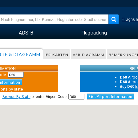
Flugnum
ADS-B
Flugtracking
RTE & DIAGRAMM
IFR-KARTEN
VFR-DIAGRAMM
BEMERKUNGE
ORMATION
REL
ode:
D60
Airpo
D60
Airpo
Information
Buy
D60
E
orts by state
Get Airport Information
Browse By State
or enter Airport Code: