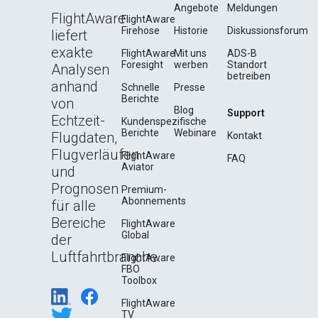
Angebote
Meldungen
FlightAware
FlightAware
Firehose
Historie
Diskussionsforum
liefert
exakte
FlightAware
Mit uns
ADS-B
Foresight
werben
Standort
Analysen
betreiben
anhand
Schnelle
Presse
Berichte
von
Blog
Support
Echtzeit-
Kundenspezifische
Berichte
Webinare
Flugdaten,
Kontakt
Flugverläufen
FlightAware
FAQ
Aviator
und
Prognosen
Premium-
Abonnements
für alle
Bereiche
FlightAware
Global
der
Luftfahrtbranche.
FlightAware
FBO
Toolbox
FlightAware
TV