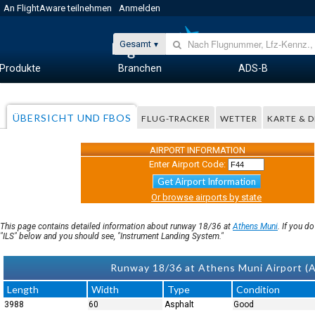
An FlightAware teilnehmen
Anmelden
Gesamt
Produkte
Branchen
ADS-B
ÜBERSICHT UND FBOS
FLUG-TRACKER
WETTER
KARTE & 
AIRPORT INFORMATION
Enter Airport Code:
Get Airport Information
Or browse airports by state
This page contains detailed information about runway 18/36 at
Athens Muni
. If you d
"ILS" below and you should see, "Instrument Landing System."
Runway 18/36 at Athens Muni Airport (A
Length
Width
Type
Condition
3988
60
Asphalt
Good