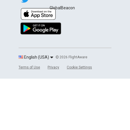
GlobalBeacon
English (USA)
2026 FlightAware
Terms of Use
Privacy
Cookie Settings