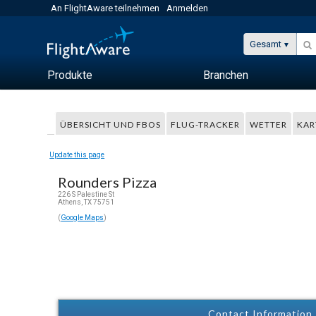
An FlightAware teilnehmen
Anmelden
Gesamt
Produkte
Branchen
ÜBERSICHT UND FBOS
FLUG-TRACKER
WETTER
KAR
Update this page
Rounders Pizza
226 S Palestine St
Athens, TX 75751
(
Google Maps
)
Contact Information