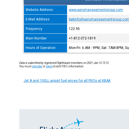
Website Address
www.aeromanagementgroup.com
E-Mail Address
bakinfo@aeromanagementgroup.co
Frequency
122.95
Main Number
+1-812-372-1819
Hours of Operation
Mon-Fri: 6:AM - 9PM, Sat: 7AM-8PM, S
Data is submitted by registered FlightAware members on 2021-Jan-12 13:12.
You must
register
or
login
to edit FBO information.
Jet A and 100LL airport fuel prices for all FBOs at KBAK