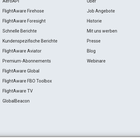
AeroAPI
Über
FlightAware Firehose
Job Angebote
FlightAware Foresight
Historie
Schnelle Berichte
Mit uns werben
Kundenspezifische Berichte
Presse
FlightAware Aviator
Blog
Premium-Abonnements
Webinare
FlightAware Global
FlightAware FBO Toolbox
FlightAware TV
GlobalBeacon