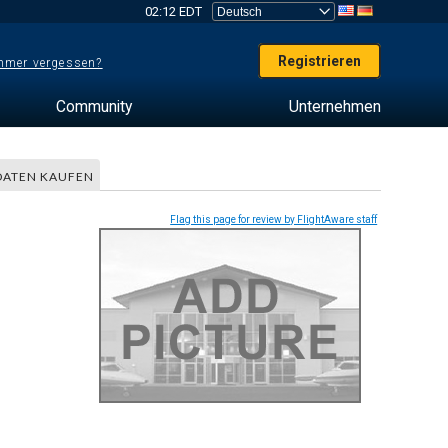
02:12 EDT
Registrieren
mer vergessen?
Community
Unternehmen
DATEN KAUFEN
Flag this page for review by FlightAware staff