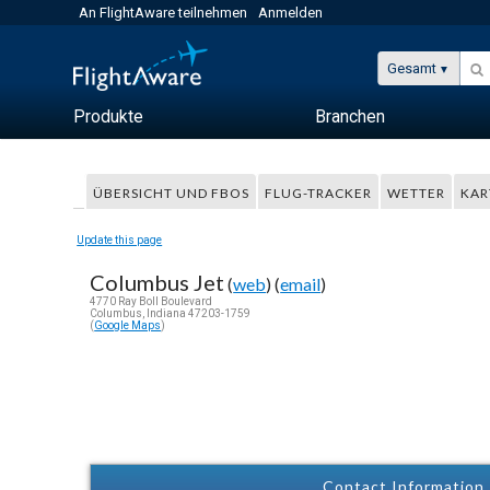
An FlightAware teilnehmen
Anmelden
Gesamt
Produkte
Branchen
ÜBERSICHT UND FBOS
FLUG-TRACKER
WETTER
KAR
Update this page
Columbus Jet
(
web
) (
email
)
4770 Ray Boll Boulevard
Columbus, Indiana 47203-1759
(
Google Maps
)
Contact Information