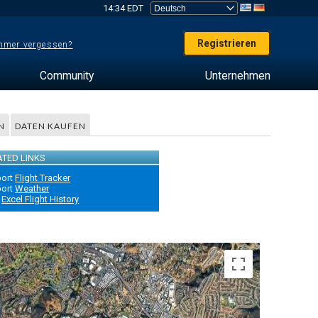
14:34 EDT
Registrieren
mer vergessen?
Community
Unternehmen
N
DATEN KAUFEN
ATED LINKS
port
Flight Tracker
port
Weather
Excel Flight History