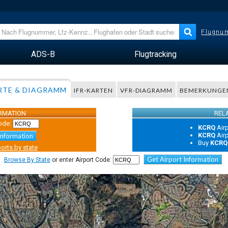
Flugnum
ADS-B
Flugtracking
RTE & DIAGRAMM
IFR-KARTEN
VFR-DIAGRAMM
BEMERKUNGE
ORMATION
REL
ode:
KCRQ
Air
KCRQ
Air
Information
Buy
KCRQ
orts by state
Get Airport Information
Browse By State
or enter Airport Code: