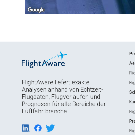
Pr
Ae
Fl
FlightAware liefert exakte
Fl
Analysen anhand von Echtzeit-
Sc
Flugdaten, Flugverläufen und
Ku
Prognosen für alle Bereiche der
Luftfahrtbranche.
Fl
Pr
Fl