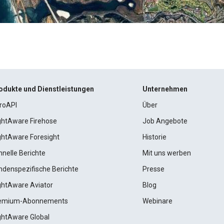
odukte und Dienstleistungen
Unternehmen
roAPI
Über
ightAware Firehose
Job Angebote
ightAware Foresight
Historie
hnelle Berichte
Mit uns werben
ndenspezifische Berichte
Presse
ightAware Aviator
Blog
emium-Abonnements
Webinare
ightAware Global