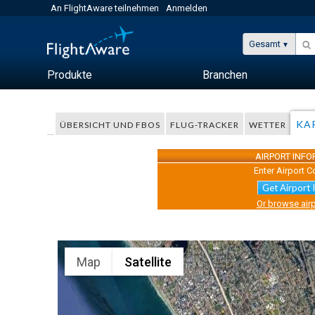
An FlightAware teilnehmen
Anmelden
Gesamt
Produkte
Branchen
KA
ÜBERSICHT UND FBOS
FLUG-TRACKER
WETTER
AIRPORT INF
Enter Airport C
Get Airport 
Or browse airp
Map
Satellite