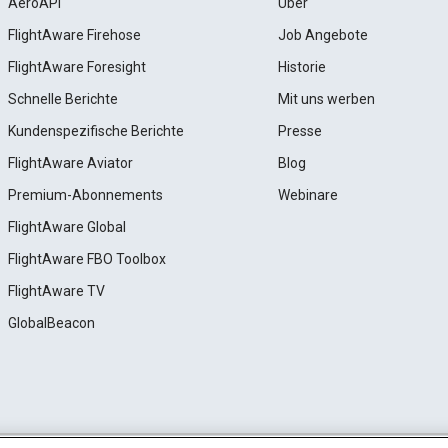
AeroAPI
Über
FlightAware Firehose
Job Angebote
FlightAware Foresight
Historie
Schnelle Berichte
Mit uns werben
Kundenspezifische Berichte
Presse
FlightAware Aviator
Blog
Premium-Abonnements
Webinare
FlightAware Global
FlightAware FBO Toolbox
FlightAware TV
GlobalBeacon