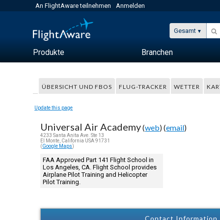
An FlightAware teilnehmen
Anmelden
Gesamt
Produkte
Branchen
ÜBERSICHT UND FBOS
FLUG-TRACKER
WETTER
KAR
Update this page
Universal Air Academy
(
web
) (
email
)
4233 Santa Anita Ave. Ste 13
El Monte, California USA 91731
(
Google Maps
)
FAA Approved Part 141 Flight School in
Los Angeles, CA. Flight School provides
Airplane Pilot Training and Helicopter
Pilot Training.
Contact Information