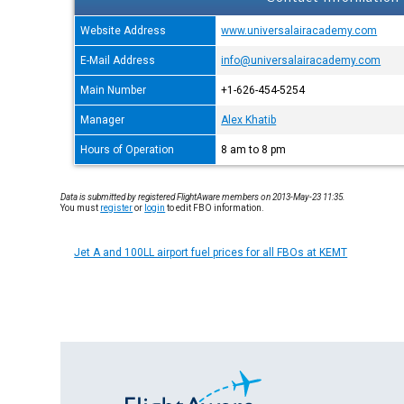
Website Address
www.universalairacademy.com
E-Mail Address
info@universalairacademy.com
Main Number
+1-626-454-5254
Manager
Alex Khatib
Hours of Operation
8 am to 8 pm
Data is submitted by registered FlightAware members on 2013-May-23 11:35.
You must
register
or
login
to edit FBO information.
Jet A and 100LL airport fuel prices for all FBOs at KEMT