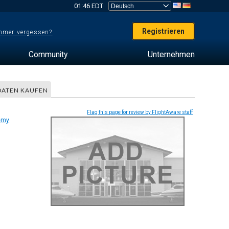
01:46 EDT
Registrieren
mer vergessen?
Community
Unternehmen
DATEN KAUFEN
Flag this page for review by FlightAware staff