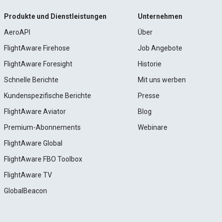
Produkte und Dienstleistungen
Unternehmen
AeroAPI
Über
FlightAware Firehose
Job Angebote
FlightAware Foresight
Historie
Schnelle Berichte
Mit uns werben
Kundenspezifische Berichte
Presse
FlightAware Aviator
Blog
Premium-Abonnements
Webinare
FlightAware Global
FlightAware FBO Toolbox
FlightAware TV
GlobalBeacon