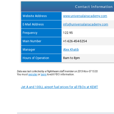
Contact Information
Website Address
www.universalairacademy.com
E-Mail Address
info@universalairacademy.com
Frequency
122.95
Main Number
+1-626-454-5254
Manager
Alex Khatib
Hours of Operation
8am to 8pm
Data was last collected by a FlightAware staff member on 2013-Nov-07 15:33.
You must
register
or
login
to edit FBO information.
Jet A and 100LL airport fuel prices for all FBOs at KEMT