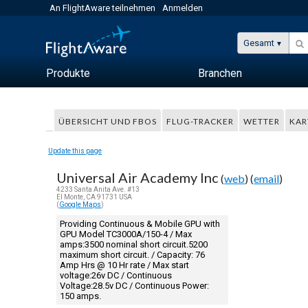
An FlightAware teilnehmen
Anmelden
Gesamt
Produkte
Branchen
ÜBERSICHT UND FBOS
FLUG-TRACKER
WETTER
KAR
Update this page
Universal Air Academy Inc
(
web
) (
email
)
4233 Santa Anita Ave. #13
El Monte, CA 91731 USA
(
Google Maps
)
Providing Continuous & Mobile GPU with
GPU Model TC3000A/150-4 / Max
amps:3500 nominal short circuit.5200
maximum short circuit. / Capacity: 76
Amp Hrs @ 10 Hr rate / Max start
voltage:26v DC / Continuous
Voltage:28.5v DC / Continuous Power:
150 amps.