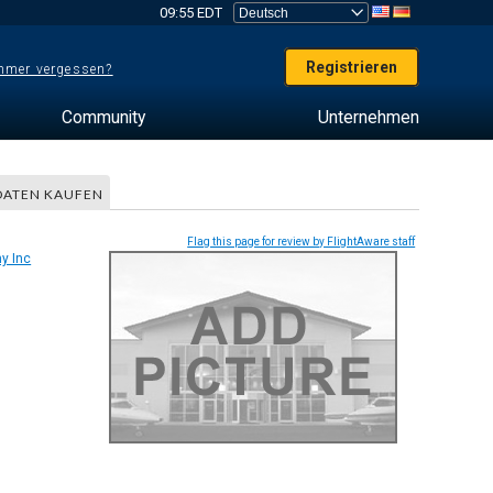
09:55 EDT
Registrieren
mer vergessen?
Community
Unternehmen
DATEN KAUFEN
Flag this page for review by FlightAware staff