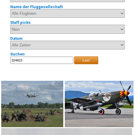
Name der Fluggesellschaft
Staff picks
Datum
Suchen
Los!