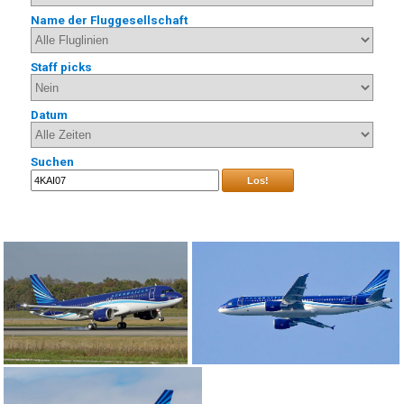
Name der Fluggesellschaft
Staff picks
Datum
Suchen
Los!