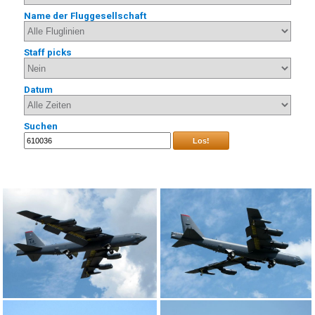
Name der Fluggesellschaft
Staff picks
Datum
Suchen
Los!