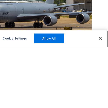
Cookie Settings
Allow All
Community
Fotos
Neueste Meldungen
Diskussionsforum
ADS-B Standort betreiben