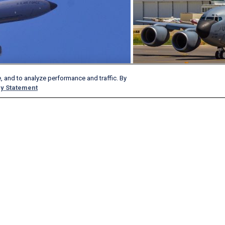
, and to analyze performance and traffic. By
y Statement
Produkte und Dienstleistungen
Unternehmen
AeroAPI
Über
FlightAware Firehose
Job Angebote
FlightAware Foresight
Historie
Schnelle Berichte
Mit uns werben
Kundenspezifische Berichte
Presse