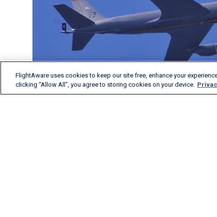
FlightAware uses cookies to keep our site free, enhance your experience
clicking “Allow All”, you agree to storing cookies on your device.
Privac
FlightAware liefert exakte
Analysen anhand von
Echtzeit-Flugdaten,
Flugverläufen und