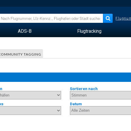
Flugnum
ADS-B
Flugtracking
COMMUNITY TAGGING
en
Sortieren nach
ks
Datum