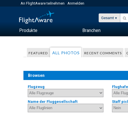
An FlightAware teilnehmen
Anmelden
Gesamt
Produkte
Branchen
ALL PHOTOS
FEATURED
RECENT COMMENTS
Browsen
Flugzeug
Flughaf
Name der Fluggesellschaft
Staff pic