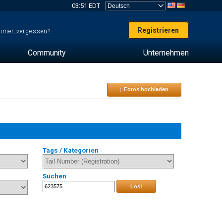
03:51 EDT
Registrieren
mer vergessen?
Community
Unternehmen
↑ Fotos hochladen
Tags / Kategorien
Suchen
Los!