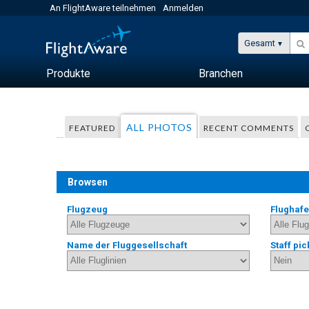
An FlightAware teilnehmen
Anmelden
Gesamt
Produkte
Branchen
ALL PHOTOS
FEATURED
RECENT COMMENTS
Browsen
Flugzeug
Flughaf
Name der Fluggesellschaft
Staff pic