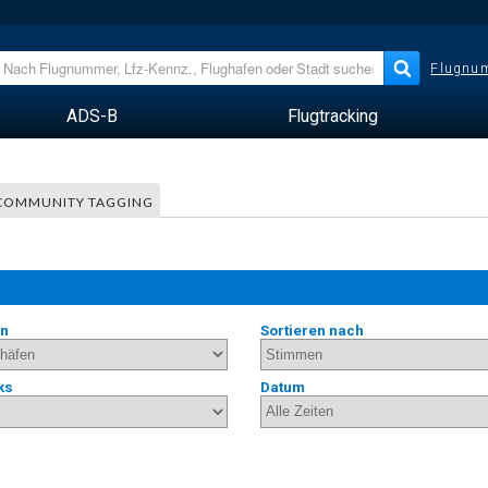
Flugnum
ADS-B
Flugtracking
COMMUNITY TAGGING
en
Sortieren nach
ks
Datum