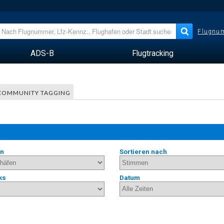
Flugnum
ADS-B
Flugtracking
COMMUNITY TAGGING
en
Sortieren nach
ks
Datum