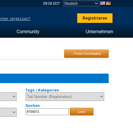
09:03 EDT
Registrieren
mer vergessen?
Community
Unternehmen
↑ Fotos hochladen
Tags / Kategorien
Suchen
Los!