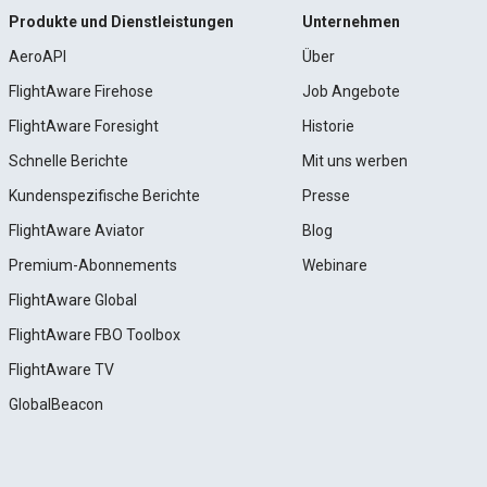
Produkte und Dienstleistungen
Unternehmen
AeroAPI
Über
FlightAware Firehose
Job Angebote
FlightAware Foresight
Historie
Schnelle Berichte
Mit uns werben
Kundenspezifische Berichte
Presse
FlightAware Aviator
Blog
Premium-Abonnements
Webinare
FlightAware Global
FlightAware FBO Toolbox
FlightAware TV
GlobalBeacon