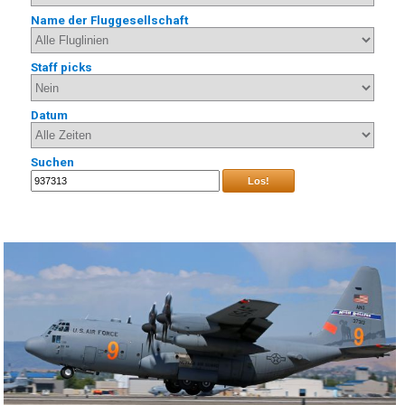
Name der Fluggesellschaft
Staff picks
Datum
Suchen
Los!