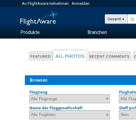
An FlightAware teilnehmen
Anmelden
Gesamt
Produkte
Branchen
ALL PHOTOS
FEATURED
RECENT COMMENTS
Browsen
Flugzeug
Flughaf
Name der Fluggesellschaft
Staff pic