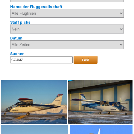
Name der Fluggesellschaft
Staff picks
Datum
Suchen
Los!