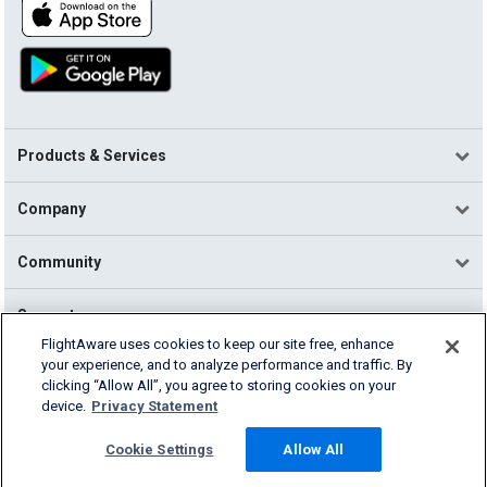
Products & Services
Company
Community
Support
FlightAware uses cookies to keep our site free, enhance
your experience, and to analyze performance and traffic. By
English (USA)
clicking “Allow All”, you agree to storing cookies on your
2026 FlightAware
device.
Privacy Statement
Terms of Use
Privacy
Cookie Settings
Cookie Settings
Allow All