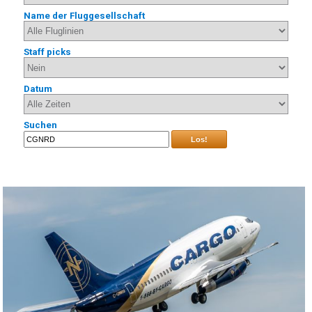
Name der Fluggesellschaft
Staff picks
Datum
Suchen
Los!