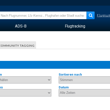
Flugnum
ADS-B
Flugtracking
COMMUNITY TAGGING
en
Sortieren nach
ks
Datum