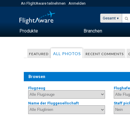
An FlightAware teilnehmen
Anmelden
Gesamt
Produkte
Branchen
ALL PHOTOS
FEATURED
RECENT COMMENTS
Browsen
Flugzeug
Flughaf
Name der Fluggesellschaft
Staff pic