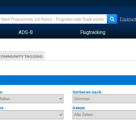
Flugnum
ADS-B
Flugtracking
COMMUNITY TAGGING
en
Sortieren nach
ks
Datum