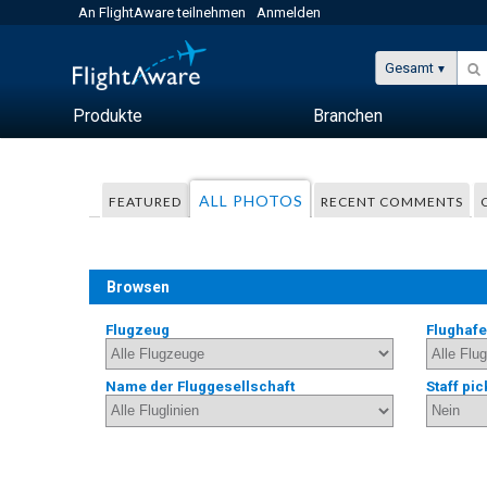
An FlightAware teilnehmen
Anmelden
Gesamt
Produkte
Branchen
ALL PHOTOS
FEATURED
RECENT COMMENTS
Browsen
Flugzeug
Flughaf
Name der Fluggesellschaft
Staff pic