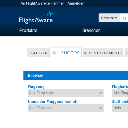
An FlightAware teilnehmen
Anmelden
Gesamt
Produkte
Branchen
ALL PHOTOS
FEATURED
RECENT COMMENTS
Browsen
Flugzeug
Flughaf
Name der Fluggesellschaft
Staff pic