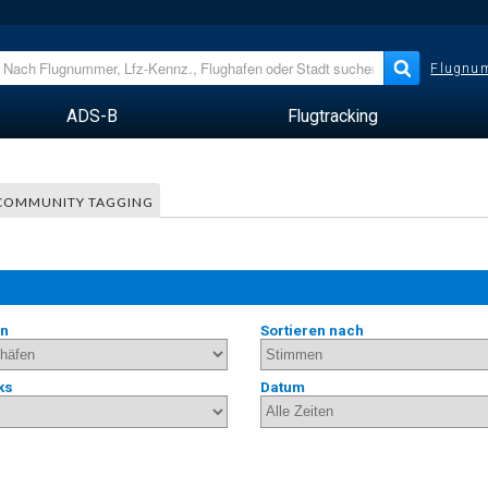
Flugnum
ADS-B
Flugtracking
COMMUNITY TAGGING
en
Sortieren nach
ks
Datum