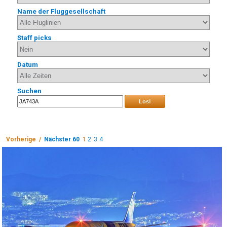
Name der Fluggesellschaft
Staff picks
Datum
Suchen
Los!
Vorherige /
Nächster 60
1
2
3
4