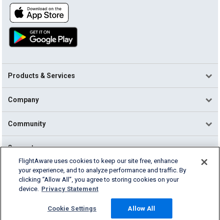
Products & Services
Company
Community
Support
FlightAware uses cookies to keep our site free, enhance
your experience, and to analyze performance and traffic. By
English (USA)
clicking “Allow All”, you agree to storing cookies on your
2026 FlightAware
device.
Privacy Statement
Terms of Use
Privacy
Cookie Settings
Cookie Settings
Allow All